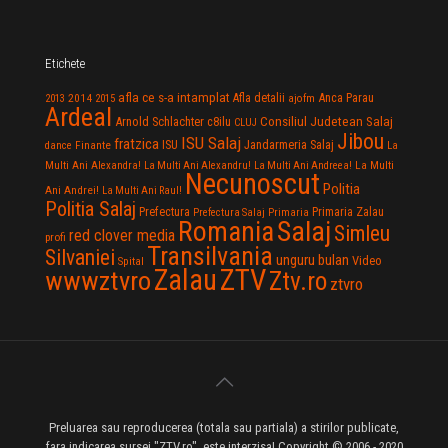
Etichete
afla ce s-a intamplat
Anca Parau
2014
Afla detalii
2013
2015
ajofm
Ardeal
Consiliul Judetean Salaj
Arnold Schlachter
c8ilu
CLUJ
Jibou
ISU Salaj
fratzica
Jandarmeria Salaj
Finante
ISU
dance
La
La Multi
Multi Ani Alexandra!
La Multi Ani Alexandru!
La Multi Ani Andreea!
Necunoscut
Politia
Ani Andrei!
La Multi Ani Raul!
Politia Salaj
Prefectura
Primaria Zalau
Prefectura Salaj
Primaria
Salaj
Romania
Simleu
red clover media
profi
Transilvania
Silvaniei
unguru bulan
Video
Spital
Zalau
ZTV
wwwztvro
Ztv.ro
ztvro
Preluarea sau reproducerea (totala sau partiala) a stirilor publicate,
fara indicarea sursei "ZTV.ro", este interzisa! Copyright © 2006 - 2020