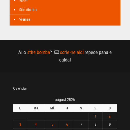
Sport
Stiri din tara
Vremea
Ai o
stire bomba
?
scrie-ne aici
repede pana e
calda!
Calendar
august 2026
L
Ma
Mi
J
V
S
D
1
2
3
4
5
6
7
8
9