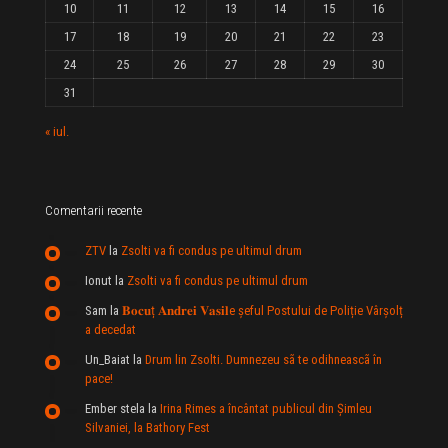
10
11
12
13
14
15
16
17
18
19
20
21
22
23
24
25
26
27
28
29
30
31
« iul.
Comentarii recente
ZTV
la
Zsolti va fi condus pe ultimul drum
Ionut
la
Zsolti va fi condus pe ultimul drum
Sam
la
𝐁𝐨𝐜𝐮ț 𝐀𝐧𝐝𝐫𝐞𝐢 𝐕𝐚𝐬𝐢𝐥e şeful Postului de Poliție Vârșolț
a decedat
Un_Baiat
la
Drum lin Zsolti. Dumnezeu sã te odihneascã în
pace!
Ember stela
la
Irina Rimes a încântat publicul din Şimleu
Silvaniei, la Bathory Fest