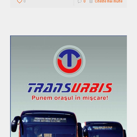
0
0
Citeste mai multe