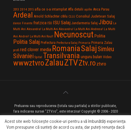
afla ce s-a intamplat
Anca Parau
2014
Afla detalii
2013
2015
ajofm
Ardeal
Consiliul Judetean Salaj
Arnold Schlachter
c8ilu
CLUJ
Jibou
ISU Salaj
fratzica
Jandarmeria Salaj
Finante
ISU
dance
La
La Multi
Multi Ani Alexandra!
La Multi Ani Alexandru!
La Multi Ani Andreea!
Necunoscut
Politia
Ani Andrei!
La Multi Ani Raul!
Politia Salaj
Prefectura
Primaria Zalau
Prefectura Salaj
Primaria
Salaj
Romania
Simleu
red clover media
profi
Transilvania
Silvaniei
unguru bulan
Video
Spital
Zalau
ZTV
wwwztvro
Ztv.ro
ztvro
Preluarea sau reproducerea (totala sau partiala) a stirilor publicate,
fara indicarea sursei "ZTV.ro", este interzisa! Copyright © 2006 - 2020
ZTV.ro - Televiziune pe Internet - Zalau TV
Acest site web folosește cookie-uri pentru a vă îmbunătăți experiența.
Vom presupune că sunteți de acord cu asta, dar puteți renunța dacă