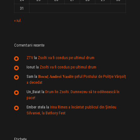
31
« iul.
Comentarii recente
ZTV
la
Zsolti va fi condus pe ultimul drum
Ionut
la
Zsolti va fi condus pe ultimul drum
Sam
la
𝐁𝐨𝐜𝐮ț 𝐀𝐧𝐝𝐫𝐞𝐢 𝐕𝐚𝐬𝐢𝐥e şeful Postului de Poliție Vârșolț
a decedat
Un_Baiat
la
Drum lin Zsolti. Dumnezeu sã te odihneascã în
pace!
Ember stela
la
Irina Rimes a încântat publicul din Şimleu
Silvaniei, la Bathory Fest
Etichete