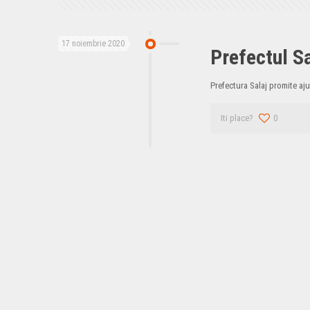
17 noiembrie 2020
Prefectul Sa
Prefectura Salaj promite aj
Iti place?
0