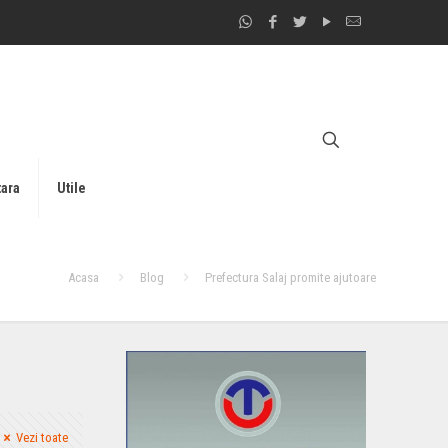
tara
Utile
Acasa
Blog
Prefectura Salaj promite ajutoare
Vezi toate