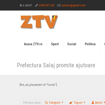
Ai o stire?
0744 247 263
zalautv@gmail.com
Acasa ZTV.ro
Sport
Social
Politica
Prefectura Salaj promite ajutoare
[the_ad_placement id="footer"]
Filtreaza dupa
Categorii
Tag-uri
Autori