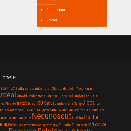
Stiri din tara
Vremea
tichete
afla ce s-a intamplat
Anca Parau
2014
Afla detalii
13
2015
ajofm
rdeal
Consiliul Judetean Salaj
Arnold Schlachter
c8ilu
CLUJ
Jibou
ISU Salaj
fratzica
Jandarmeria Salaj
Finante
ISU
nce
La
La Multi Ani
lti Ani Alexandra!
La Multi Ani Alexandru!
La Multi Ani Andreea!
Necunoscut
Politia
Politia
drei!
La Multi Ani Raul!
alaj
red clover
Prefectura
Primaria Zalau
profi
Prefectura Salaj
Primaria