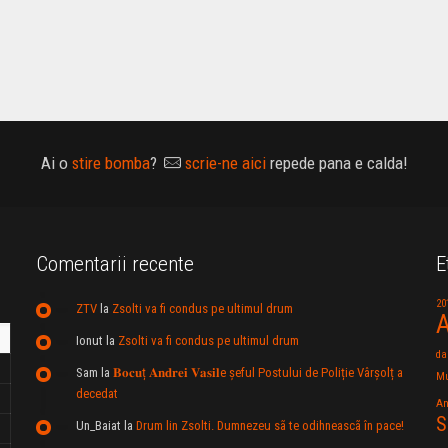
Ai o
stire bomba
?
scrie-ne aici
repede pana e calda!
Comentarii recente
E
20
ZTV
la
Zsolti va fi condus pe ultimul drum
A
Ionut
la
Zsolti va fi condus pe ultimul drum
da
Sam
la
𝐁𝐨𝐜𝐮ț 𝐀𝐧𝐝𝐫𝐞𝐢 𝐕𝐚𝐬𝐢𝐥e şeful Postului de Poliție Vârșolț a
Mu
decedat
An
S
Un_Baiat
la
Drum lin Zsolti. Dumnezeu sã te odihneascã în pace!