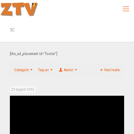
5C
[the_ad_placement id="footer"]
Categorii
Tag-uri
Autori
Vezi toate
29 august 2013