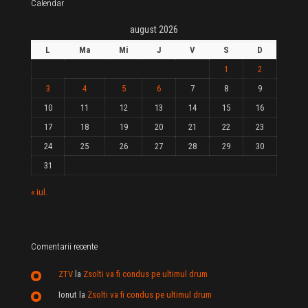
Calendar
august 2026
L
Ma
Mi
J
V
S
D
1
2
3
4
5
6
7
8
9
10
11
12
13
14
15
16
17
18
19
20
21
22
23
24
25
26
27
28
29
30
31
« iul.
Comentarii recente
ZTV
la
Zsolti va fi condus pe ultimul drum
Ionut
la
Zsolti va fi condus pe ultimul drum