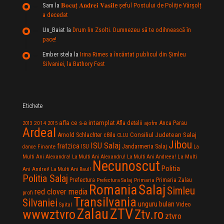
Sam
la
𝐁𝐨𝐜𝐮ț 𝐀𝐧𝐝𝐫𝐞𝐢 𝐕𝐚𝐬𝐢𝐥e şeful Postului de Poliție Vârșolț
a decedat
Un_Baiat
la
Drum lin Zsolti. Dumnezeu sã te odihneascã în
pace!
Ember stela
la
Irina Rimes a încântat publicul din Şimleu
Silvaniei, la Bathory Fest
Etichete
afla ce s-a intamplat
Anca Parau
2014
Afla detalii
2013
2015
ajofm
Ardeal
Consiliul Judetean Salaj
Arnold Schlachter
c8ilu
CLUJ
Jibou
ISU Salaj
fratzica
Jandarmeria Salaj
Finante
ISU
dance
La
La Multi
Multi Ani Alexandra!
La Multi Ani Alexandru!
La Multi Ani Andreea!
Necunoscut
Politia
Ani Andrei!
La Multi Ani Raul!
Politia Salaj
Prefectura
Primaria Zalau
Prefectura Salaj
Primaria
Salaj
Romania
Simleu
red clover media
profi
Transilvania
Silvaniei
unguru bulan
Video
Spital
Zalau
ZTV
wwwztvro
Ztv.ro
ztvro