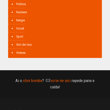
Politica
Reclame
Religie
Social
Sport
Stiri din tara
Vremea
Ai o
stire bomba
?
scrie-ne aici
repede pana e
calda!