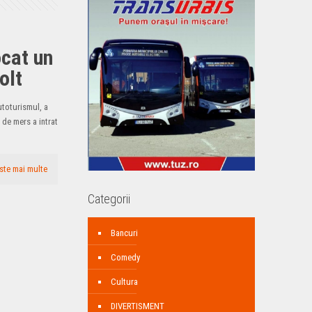
ocat un
olt
utoturismul, a
 de mers a intrat
ste mai multe
Categorii
Bancuri
Comedy
Cultura
DIVERTISMENT