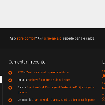
Ai o
stire bomba
?
scrie-ne aici
repede pana e calda!
Comentarii recente
E
20
ZTV
la
Zsolti va fi condus pe ultimul drum
A
Ionut
la
Zsolti va fi condus pe ultimul drum
da
Sam
la
𝐁𝐨𝐜𝐮ț 𝐀𝐧𝐝𝐫𝐞𝐢 𝐕𝐚𝐬𝐢𝐥e şeful Postului de Poliție Vârșolț a
Mu
decedat
An
S
Un_Baiat
la
Drum lin Zsolti. Dumnezeu sã te odihneascã în pace!