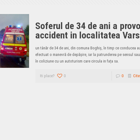
Soferul de 34 de ani a prov
accident in localitatea Vars
un tânăr de 34 de ani, din comuna Boghiș, în timp ce conducea a
efectuat o manevră de depășire, iar la patrunderea pe sensul sau
în coliziune cu un autoturism care circula in fața sa.
Iti place?
0
0
Cite