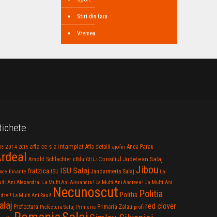
Stiri din tara
Vremea
tichete
afla ce s-a intamplat
Anca Parau
2014
Afla detalii
13
2015
ajofm
rdeal
Consiliul Judetean Salaj
Arnold Schlachter
c8ilu
CLUJ
Jibou
ISU Salaj
fratzica
Jandarmeria Salaj
Finante
ISU
nce
La
La Multi Ani
lti Ani Alexandra!
La Multi Ani Alexandru!
La Multi Ani Andreea!
Necunoscut
Politia
Politia
drei!
La Multi Ani Raul!
alaj
red clover
Prefectura
Primaria Zalau
profi
Prefectura Salaj
Primaria