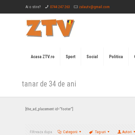
Ai o stire?
0744 247 263
zalautv@gmail.com
Acasa ZTV.ro
Sport
Social
Politica
tanar de 34 de ani
[the_ad_placement id="footer"]
Filtreaza dupa
Categorii
Tag-uri
Autori