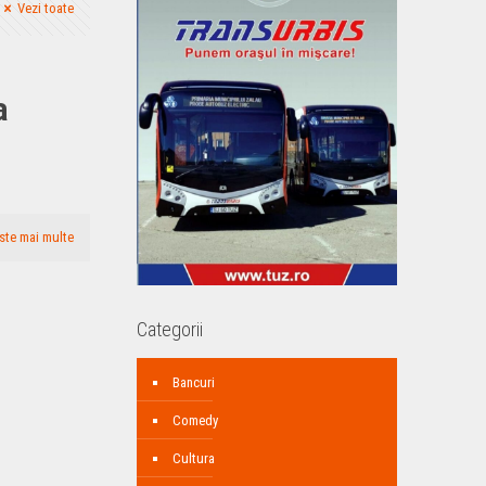
Vezi toate
a
ste mai multe
Categorii
Bancuri
Comedy
Cultura