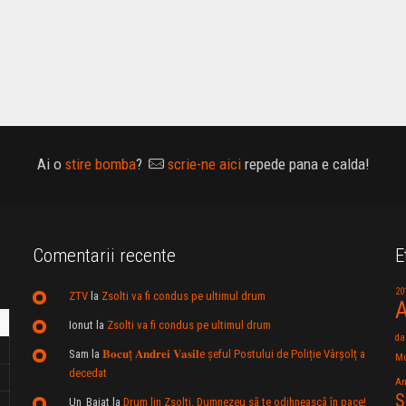
Ai o
stire bomba
?
scrie-ne aici
repede pana e calda!
Comentarii recente
E
20
ZTV
la
Zsolti va fi condus pe ultimul drum
A
Ionut
la
Zsolti va fi condus pe ultimul drum
da
Sam
la
𝐁𝐨𝐜𝐮ț 𝐀𝐧𝐝𝐫𝐞𝐢 𝐕𝐚𝐬𝐢𝐥e şeful Postului de Poliție Vârșolț a
Mu
decedat
An
S
Un_Baiat
la
Drum lin Zsolti. Dumnezeu sã te odihneascã în pace!