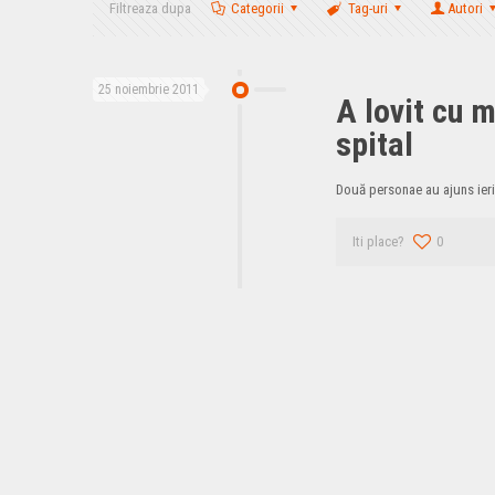
Filtreaza dupa
Categorii
Tag-uri
Autori
25 noiembrie 2011
A lovit cu 
spital
Două personae au ajuns ieri
Iti place?
0