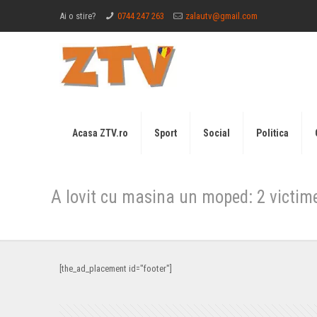
Ai o stire?
0744 247 263
zalautv@gmail.com
Acasa ZTV.ro
Sport
Social
Politica
A lovit cu masina un moped: 2 victime
[the_ad_placement id="footer"]