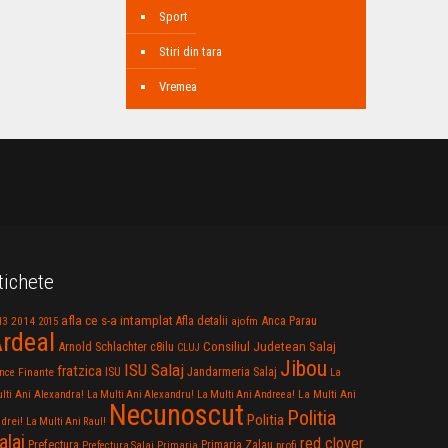
Sport
Stiri din tara
Vremea
tichete
afla ce s-a intamplat
Anca Parau
2014
Afla detalii
13
2015
ajofm
rdeal
Consiliul Judetean Salaj
Arnold Schlachter
c8ilu
CLUJ
Jibou
ISU Salaj
fratzica
Jandarmeria Salaj
Finante
ISU
nce
La
La Multi Ani
lti Ani Alexandra!
La Multi Ani Alexandru!
La Multi Ani Andreea!
Necunoscut
Politia
Politia
drei!
La Multi Ani Raul!
alaj
red clover
Prefectura
Primaria Zalau
profi
Prefectura Salaj
Primaria