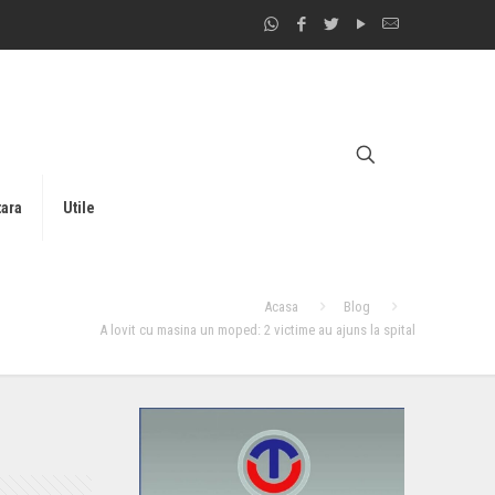
tara
Utile
Acasa
Blog
A lovit cu masina un moped: 2 victime au ajuns la spital