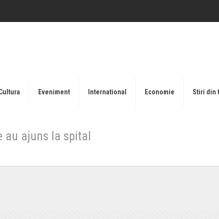
Cultura
Eveniment
International
Economie
Stiri din 
 au ajuns la spital