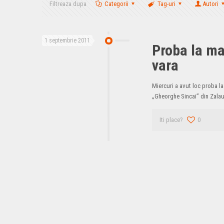
Filtreaza dupa
Categorii
Tag-uri
Autori
1 septembrie 2011
Proba la ma
vara
Miercuri a avut loc proba l
„Gheorghe Sincai” din Zalau,
Iti place?
0