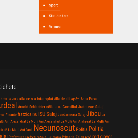
Sport
Stiri din tara
Vremea
tichete
afla ce s-a intamplat
Anca Parau
2014
Afla detalii
13
2015
ajofm
rdeal
Consiliul Judetean Salaj
Arnold Schlachter
c8ilu
CLUJ
Jibou
ISU Salaj
fratzica
Jandarmeria Salaj
Finante
ISU
nce
La
La Multi Ani
lti Ani Alexandra!
La Multi Ani Alexandru!
La Multi Ani Andreea!
Necunoscut
Politia
Politia
drei!
La Multi Ani Raul!
alaj
red clover
Prefectura
Primaria Zalau
profi
Prefectura Salaj
Primaria