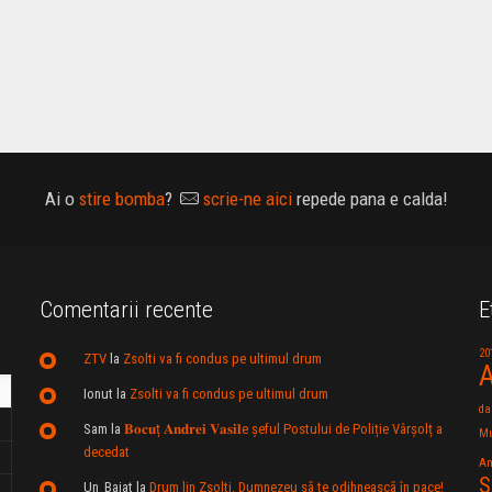
Ai o
stire bomba
?
scrie-ne aici
repede pana e calda!
Comentarii recente
E
20
ZTV
la
Zsolti va fi condus pe ultimul drum
A
Ionut
la
Zsolti va fi condus pe ultimul drum
da
Sam
la
𝐁𝐨𝐜𝐮ț 𝐀𝐧𝐝𝐫𝐞𝐢 𝐕𝐚𝐬𝐢𝐥e şeful Postului de Poliție Vârșolț a
Mu
decedat
An
S
Un_Baiat
la
Drum lin Zsolti. Dumnezeu sã te odihneascã în pace!