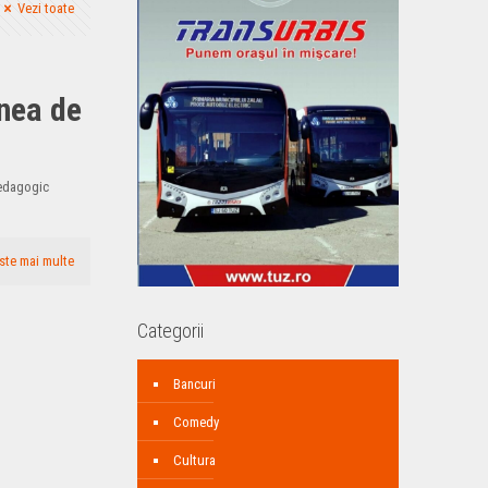
Vezi toate
unea de
pedagogic
ste mai multe
Categorii
Bancuri
Comedy
Cultura