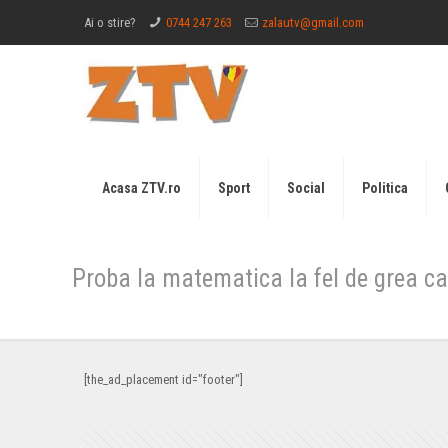
Ai o stire?
0744 247 263
zalautv@gmail.com
Acasa ZTV.ro
Sport
Social
Politica
Proba la matematica la fel de grea ca
[the_ad_placement id="footer"]