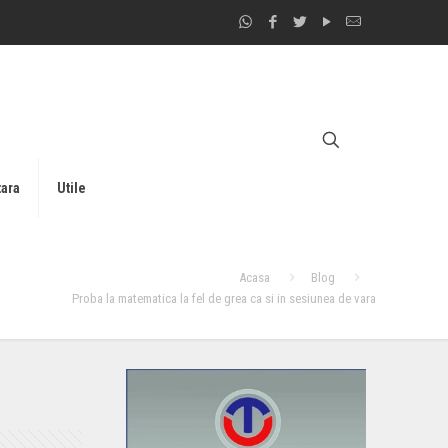
tara
Utile
Acasa
Blog
Proba la matematica la fel de grea ca si in sesiunea de vara