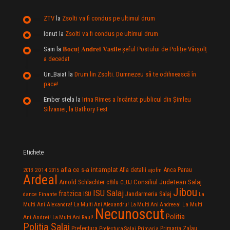
ZTV
la
Zsolti va fi condus pe ultimul drum
Ionut
la
Zsolti va fi condus pe ultimul drum
Sam
la
𝐁𝐨𝐜𝐮ț 𝐀𝐧𝐝𝐫𝐞𝐢 𝐕𝐚𝐬𝐢𝐥e şeful Postului de Poliție Vârșolț
a decedat
Un_Baiat
la
Drum lin Zsolti. Dumnezeu sã te odihneascã în
pace!
Ember stela
la
Irina Rimes a încântat publicul din Şimleu
Silvaniei, la Bathory Fest
Etichete
afla ce s-a intamplat
Anca Parau
2014
Afla detalii
2013
2015
ajofm
Ardeal
Consiliul Judetean Salaj
Arnold Schlachter
c8ilu
CLUJ
Jibou
ISU Salaj
fratzica
Jandarmeria Salaj
Finante
ISU
dance
La
La Multi
Multi Ani Alexandra!
La Multi Ani Alexandru!
La Multi Ani Andreea!
Necunoscut
Politia
Ani Andrei!
La Multi Ani Raul!
Politia Salaj
Prefectura
Primaria Zalau
Prefectura Salaj
Primaria