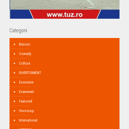
Categorii
Bancuri
Comedy
Cultura
DIVERTISMENT
Economie
Eveniment
Featured
Horoscop
International