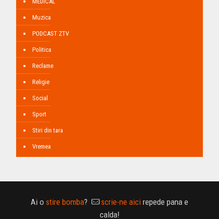
MEDICAL
Muzica
PODCAST ZTV
Politica
Reclame
Religie
Social
Sport
Stiri din tara
Vremea
Ai o
stire bomba
?
scrie-ne aici
repede pana e
calda!