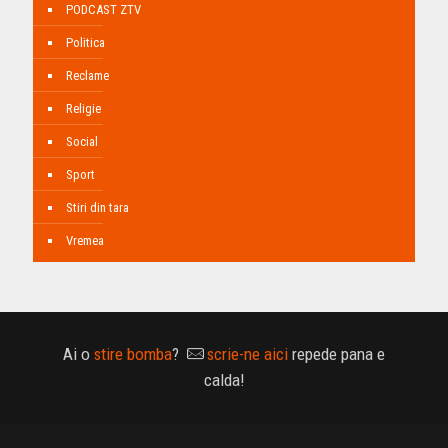
PODCAST ZTV
Politica
Reclame
Religie
Social
Sport
Stiri din tara
Vremea
Ai o
stire bomba
?
scrie-ne aici
repede pana e
calda!