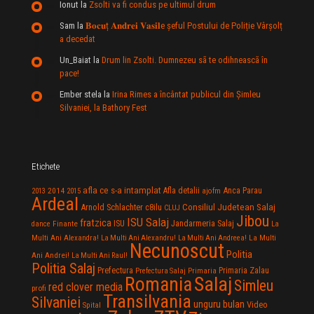
Ionut
la
Zsolti va fi condus pe ultimul drum
Sam
la
𝐁𝐨𝐜𝐮ț 𝐀𝐧𝐝𝐫𝐞𝐢 𝐕𝐚𝐬𝐢𝐥e şeful Postului de Poliție Vârșolț
a decedat
Un_Baiat
la
Drum lin Zsolti. Dumnezeu sã te odihneascã în
pace!
Ember stela
la
Irina Rimes a încântat publicul din Şimleu
Silvaniei, la Bathory Fest
Etichete
afla ce s-a intamplat
Anca Parau
2014
Afla detalii
2013
2015
ajofm
Ardeal
Consiliul Judetean Salaj
Arnold Schlachter
c8ilu
CLUJ
Jibou
ISU Salaj
fratzica
Jandarmeria Salaj
Finante
ISU
dance
La
La Multi
Multi Ani Alexandra!
La Multi Ani Alexandru!
La Multi Ani Andreea!
Necunoscut
Politia
Ani Andrei!
La Multi Ani Raul!
Politia Salaj
Prefectura
Primaria Zalau
Prefectura Salaj
Primaria
Salaj
Romania
Simleu
red clover media
profi
Transilvania
Silvaniei
unguru bulan
Video
Spital