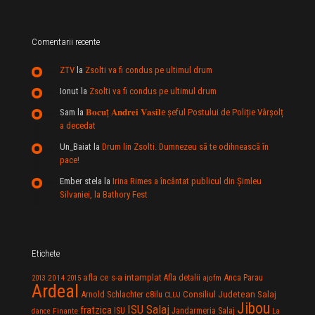
Comentarii recente
ZTV
la
Zsolti va fi condus pe ultimul drum
Ionut
la
Zsolti va fi condus pe ultimul drum
Sam
la
𝐁𝐨𝐜𝐮ț 𝐀𝐧𝐝𝐫𝐞𝐢 𝐕𝐚𝐬𝐢𝐥e şeful Postului de Poliție Vârșolț
a decedat
Un_Baiat
la
Drum lin Zsolti. Dumnezeu sã te odihneascã în
pace!
Ember stela
la
Irina Rimes a încântat publicul din Şimleu
Silvaniei, la Bathory Fest
Etichete
afla ce s-a intamplat
Anca Parau
2014
Afla detalii
2013
2015
ajofm
Ardeal
Consiliul Judetean Salaj
Arnold Schlachter
c8ilu
CLUJ
Jibou
ISU Salaj
fratzica
Jandarmeria Salaj
Finante
ISU
dance
La