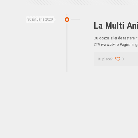
30 ianuarie 2020
La Multi An
Cu ocazia zilei de nastere i
ZTV www.ztv.ro Pagina si g
Iti place?
0