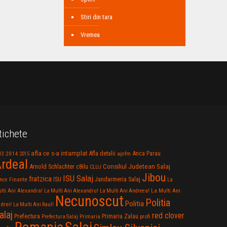
Stiri din tara
Vremea
tichete
afla ce s-a intamplat
Anca Parau
2014
Afla detalii
13
2015
ajofm
rdeal
Consiliul Judetean Salaj
Arnold Schlachter
c8ilu
CLUJ
Jibou
ISU Salaj
fratzica
Jandarmeria Salaj
Finante
ISU
nce
La
La Multi Ani
lti Ani Alexandra!
La Multi Ani Alexandru!
La Multi Ani Andreea!
Necunoscut
Politia
Politia
drei!
La Multi Ani Raul!
alaj
red clover
Prefectura
Primaria Zalau
profi
Prefectura Salaj
Primaria