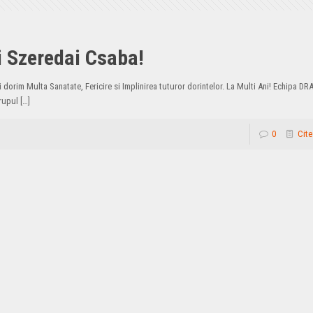
i Szeredai Csaba!
ti dorim Multa Sanatate, Fericire si Implinirea tuturor dorintelor. La Multi Ani! Echipa 
rupul
[…]
0
Cite