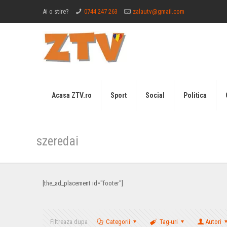
Ai o stire?
0744 247 263
zalautv@gmail.com
Acasa ZTV.ro
Sport
Social
Politica
szeredai
[the_ad_placement id="footer"]
Filtreaza dupa
Categorii
Tag-uri
Autori