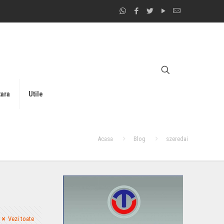
tara
Utile
Acasa
Blog
szeredai
Vezi toate