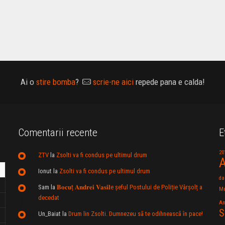
Ai o
stire bomba
?
scrie-ne aici
repede pana e calda!
Comentarii recente
E
20
ZTV
la
Zsolti va fi condus pe ultimul drum
A
Ionut
la
Zsolti va fi condus pe ultimul drum
da
Sam
la
𝐁𝐨𝐜𝐮ț 𝐀𝐧𝐝𝐫𝐞𝐢 𝐕𝐚𝐬𝐢𝐥e şeful Postului de Poliție Vârșolț a
Mu
decedat
An
S
Un_Baiat
la
Drum lin Zsolti. Dumnezeu sã te odihneascã în pace!