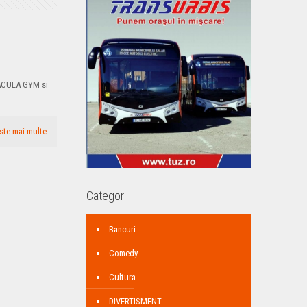
DRACULA GYM si
ste mai multe
Categorii
Bancuri
Comedy
Cultura
DIVERTISMENT