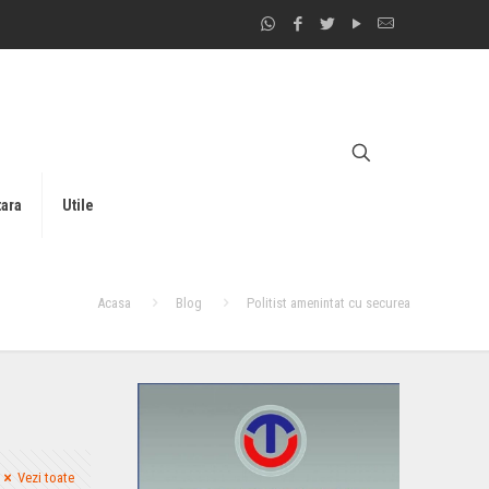
tara
Utile
Acasa
Blog
Politist amenintat cu securea
Vezi toate