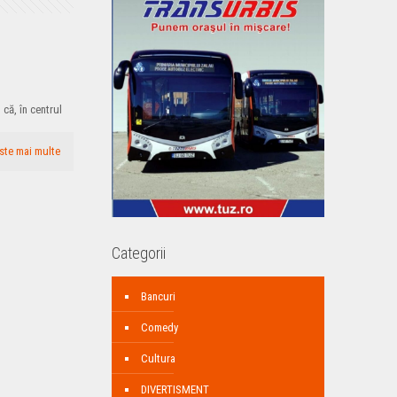
 că, în centrul
ste mai multe
Categorii
Bancuri
Comedy
Cultura
DIVERTISMENT