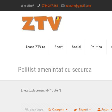
Ai o stire?
0744 247 263
zalautv@gmail.com
Acasa ZTV.ro
Sport
Social
Politica
Politist amenintat cu securea
[the_ad_placement id="footer"]
Filtreaza dupa
Categorii
Tag-uri
Autori