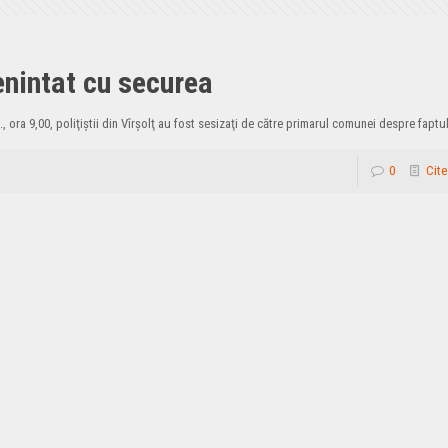
enintat cu securea
 ora 9,00, poliţiştii din Vîrşolţ au fost sesizaţi de către primarul comunei despre faptul
0
Cite