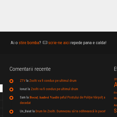
Ai o
stire bomba
?
scrie-ne aici
repede pana e calda!
Comentarii recente
E
20
ZTV
la
Zsolti va fi condus pe ultimul drum
A
Ionut
la
Zsolti va fi condus pe ultimul drum
da
Sam
la
𝐁𝐨𝐜𝐮ț 𝐀𝐧𝐝𝐫𝐞𝐢 𝐕𝐚𝐬𝐢𝐥e şeful Postului de Poliție Vârșolț a
Mu
decedat
An
S
Un_Baiat
la
Drum lin Zsolti. Dumnezeu sã te odihneascã în pace!