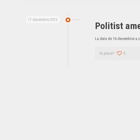
17 decembrie 2013
Politist am
La data de 16 decembrie a.c.,
Iti place?
0