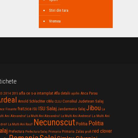
Stiri din tara
Vremea
tichete
afla ce s-a intamplat
Anca Parau
2014
Afla detalii
13
2015
ajofm
rdeal
Consiliul Judetean Salaj
Arnold Schlachter
c8ilu
CLUJ
Jibou
ISU Salaj
fratzica
Jandarmeria Salaj
Finante
ISU
nce
La
La Multi Ani
lti Ani Alexandra!
La Multi Ani Alexandru!
La Multi Ani Andreea!
Necunoscut
Politia
Politia
drei!
La Multi Ani Raul!
alaj
red clover
Prefectura
Primaria Zalau
profi
Prefectura Salaj
Primaria