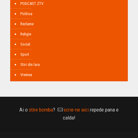
PODCAST ZTV
Politica
Reclame
Religie
Social
Sport
Stiri din tara
Vremea
Ai o
stire bomba
?
scrie-ne aici
repede pana e
calda!