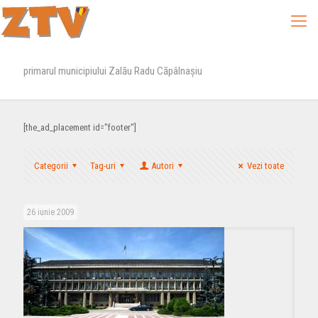
primarul municipiului Zalău Radu Căpâlnaşiu
[the_ad_placement id="footer"]
Categorii
Tag-uri
Autori
Vezi toate
26 iunie 2009