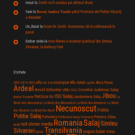
Ionut
la
Zsolti va fi condus pe ultimul drum
Sam
la
𝐁𝐨𝐜𝐮ț 𝐀𝐧𝐝𝐫𝐞𝐢 𝐕𝐚𝐬𝐢𝐥e şeful Postului de Poliție Vârșolț
a decedat
Un_Baiat
la
Drum lin Zsolti. Dumnezeu sã te odihneascã în
pace!
Ember stela
la
Irina Rimes a încântat publicul din Şimleu
Silvaniei, la Bathory Fest
Etichete
afla ce s-a intamplat
Anca Parau
2014
Afla detalii
2013
2015
ajofm
Ardeal
Consiliul Judetean Salaj
Arnold Schlachter
c8ilu
CLUJ
Jibou
ISU Salaj
fratzica
Jandarmeria Salaj
Finante
ISU
dance
La
La Multi
Multi Ani Alexandra!
La Multi Ani Alexandru!
La Multi Ani Andreea!
Necunoscut
Politia
Ani Andrei!
La Multi Ani Raul!
Politia Salaj
Prefectura
Primaria Zalau
Prefectura Salaj
Primaria
Salaj
Romania
Simleu
red clover media
profi
Transilvania
Silvaniei
unguru bulan
Video
Spital