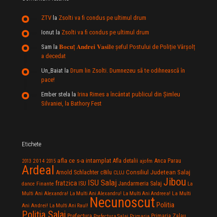
ZTV
la
Zsolti va fi condus pe ultimul drum
Ionut
la
Zsolti va fi condus pe ultimul drum
Sam
la
𝐁𝐨𝐜𝐮ț 𝐀𝐧𝐝𝐫𝐞𝐢 𝐕𝐚𝐬𝐢𝐥e şeful Postului de Poliție Vârșolț
a decedat
Un_Baiat
la
Drum lin Zsolti. Dumnezeu sã te odihneascã în
pace!
Ember stela
la
Irina Rimes a încântat publicul din Şimleu
Silvaniei, la Bathory Fest
Etichete
afla ce s-a intamplat
Anca Parau
2014
Afla detalii
2013
2015
ajofm
Ardeal
Consiliul Judetean Salaj
Arnold Schlachter
c8ilu
CLUJ
Jibou
ISU Salaj
fratzica
Jandarmeria Salaj
Finante
ISU
dance
La
La Multi
Multi Ani Alexandra!
La Multi Ani Alexandru!
La Multi Ani Andreea!
Necunoscut
Politia
Ani Andrei!
La Multi Ani Raul!
Politia Salaj
Prefectura
Primaria Zalau
Prefectura Salaj
Primaria