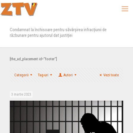
Condamnat la închisoare pentru săvârșirea infracțiunii de
răzbunare pentru ajutorul dat justiției
[the_ad_placement id="footer"]
Categorii
Tag-uri
Autori
Vezi toate
3 martie 2023