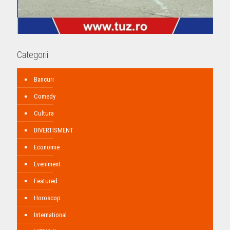
Categorii
Bancuri
Comedy
Cultura
DIVERTISMENT
Economie
Eveniment
Featured
Horoscop
International