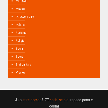
MEDICAL
Muzica
PODCAST ZTV
Politica
Reclame
Religie
Social
Sport
Stiri din tara
Vremea
Ai o
stire bomba
?
scrie-ne aici
repede pana e
calda!