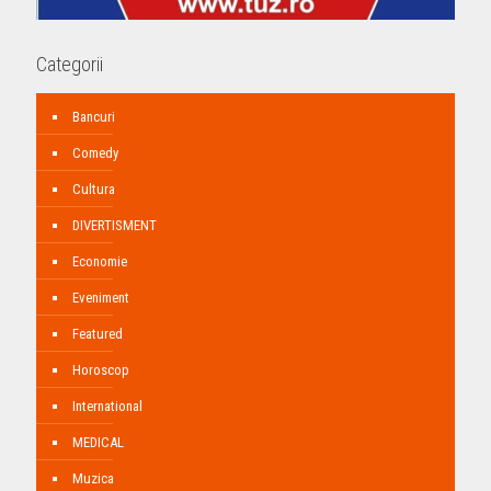
Categorii
Bancuri
Comedy
Cultura
DIVERTISMENT
Economie
Eveniment
Featured
Horoscop
International
MEDICAL
Muzica