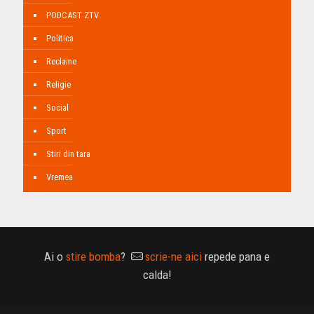
PODCAST ZTV
Politica
Reclame
Religie
Social
Sport
Stiri din tara
Vremea
Ai o
stire bomba
?
scrie-ne aici
repede pana e
calda!