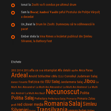
Ionut
la
Zsolti va fi condus pe ultimul drum
Sam
la
𝐁𝐨𝐜𝐮ț 𝐀𝐧𝐝𝐫𝐞𝐢 𝐕𝐚𝐬𝐢𝐥e şeful Postului de Poliție Vârșolț
a decedat
Un_Baiat
la
Drum lin Zsolti. Dumnezeu sã te odihneascã în
pace!
Ember stela
la
Irina Rimes a încântat publicul din Şimleu
Silvaniei, la Bathory Fest
Etichete
afla ce s-a intamplat
Anca Parau
2014
Afla detalii
2013
2015
ajofm
Ardeal
Consiliul Judetean Salaj
Arnold Schlachter
c8ilu
CLUJ
Jibou
ISU Salaj
fratzica
Jandarmeria Salaj
Finante
ISU
dance
La
La Multi
Multi Ani Alexandra!
La Multi Ani Alexandru!
La Multi Ani Andreea!
Necunoscut
Politia
Ani Andrei!
La Multi Ani Raul!
Politia Salaj
Prefectura
Primaria Zalau
Prefectura Salaj
Primaria
Salaj
Romania
Simleu
red clover media
profi
Transilvania
Silvaniei
unguru bulan
Video
Spital