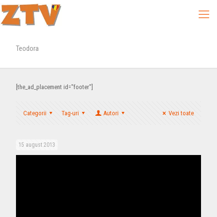
Teodora
[the_ad_placement id="footer"]
Categorii
Tag-uri
Autori
Vezi toate
15 august 2013