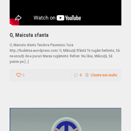
O, Maicuta sfanta
O, Maicuta sfanta Teodora Paunescu Tuca
http://fiudetina.wordpress.com/ O, Măicuţă Sfântă Te rugăm fierbinte, Să
ne-asculţi de-a pururi Marea rugăminte: Refren: Nu lăsa, Măicuţă, Să
pierim pe
[…]
0
0
Citeste mai multe