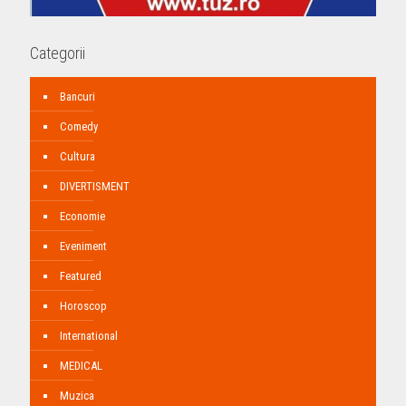
Categorii
Bancuri
Comedy
Cultura
DIVERTISMENT
Economie
Eveniment
Featured
Horoscop
International
MEDICAL
Muzica