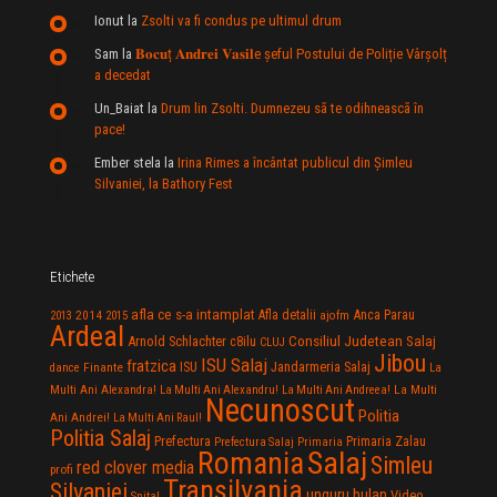
Ionut
la
Zsolti va fi condus pe ultimul drum
Sam
la
𝐁𝐨𝐜𝐮ț 𝐀𝐧𝐝𝐫𝐞𝐢 𝐕𝐚𝐬𝐢𝐥e şeful Postului de Poliție Vârșolț
a decedat
Un_Baiat
la
Drum lin Zsolti. Dumnezeu sã te odihneascã în
pace!
Ember stela
la
Irina Rimes a încântat publicul din Şimleu
Silvaniei, la Bathory Fest
Etichete
afla ce s-a intamplat
Anca Parau
2014
Afla detalii
2013
2015
ajofm
Ardeal
Consiliul Judetean Salaj
Arnold Schlachter
c8ilu
CLUJ
Jibou
ISU Salaj
fratzica
Jandarmeria Salaj
Finante
ISU
dance
La
La Multi
Multi Ani Alexandra!
La Multi Ani Alexandru!
La Multi Ani Andreea!
Necunoscut
Politia
Ani Andrei!
La Multi Ani Raul!
Politia Salaj
Prefectura
Primaria Zalau
Prefectura Salaj
Primaria
Salaj
Romania
Simleu
red clover media
profi
Transilvania
Silvaniei
unguru bulan
Video
Spital