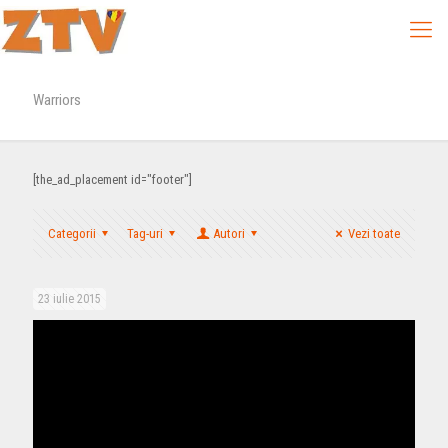
Warriors
[the_ad_placement id="footer"]
Categorii
Tag-uri
Autori
Vezi toate
23 iulie 2015