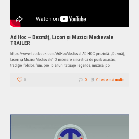
Ad Hoc – Dezmăț, Licori și Muzici Medievale
TRAILER
https://www.facebook.com/AdHocMedieval AD HOC prezintă: „Dezmăț,
Licori și Muzici Medievale” O îmbinare sincretică de punk acustic,
tradiție, folclor, fum, piei, blănuri, tatuaje, legende, muzică, po
0
0
Citeste mai multe