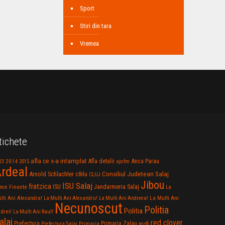
Sport
Stiri din tara
Vremea
tichete
afla ce s-a intamplat
Anca Parau
2014
Afla detalii
13
2015
ajofm
rdeal
Consiliul Judetean Salaj
Arnold Schlachter
c8ilu
CLUJ
Jibou
ISU Salaj
fratzica
Jandarmeria Salaj
Finante
ISU
nce
La
La Multi Ani
lti Ani Alexandra!
La Multi Ani Alexandru!
La Multi Ani Andreea!
Necunoscut
Politia
Politia
drei!
La Multi Ani Raul!
alaj
red clover
Prefectura
Primaria Zalau
profi
Prefectura Salaj
Primaria