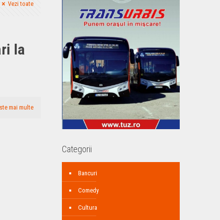
Vezi toate
ri la
ste mai multe
Categorii
Bancuri
Comedy
Cultura