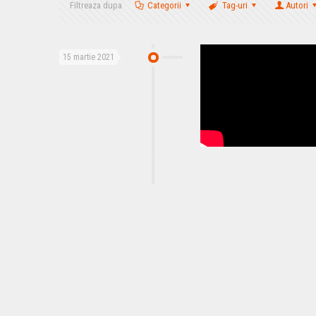
Filtreaza dupa
Categorii
Tag-uri
Autori
15 martie 2021