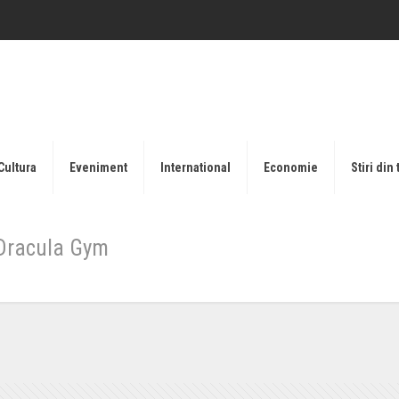
Cultura
Eveniment
International
Economie
Stiri din 
a Dracula Gym