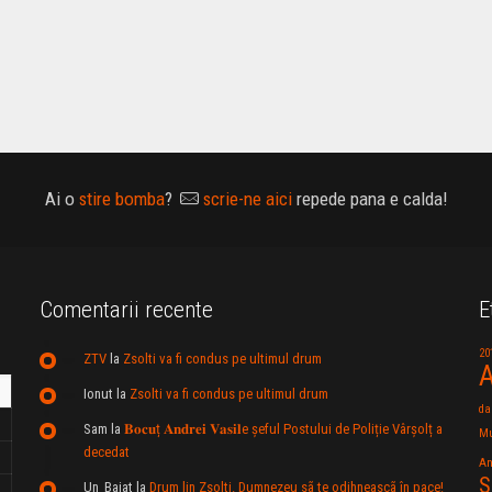
Ai o
stire bomba
?
scrie-ne aici
repede pana e calda!
Comentarii recente
E
20
ZTV
la
Zsolti va fi condus pe ultimul drum
A
Ionut
la
Zsolti va fi condus pe ultimul drum
da
Sam
la
𝐁𝐨𝐜𝐮ț 𝐀𝐧𝐝𝐫𝐞𝐢 𝐕𝐚𝐬𝐢𝐥e şeful Postului de Poliție Vârșolț a
Mu
decedat
An
S
Un_Baiat
la
Drum lin Zsolti. Dumnezeu sã te odihneascã în pace!