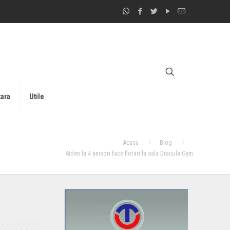
tara
Utile
Acasa
Blog
Aiden la 4 anisori face flotari la sala Dracula Gym