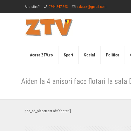
Ai o stire?
0744 247 263
zalautv@gmail.com
Acasa ZTV.ro
Sport
Social
Politica
Aiden la 4 anisori face flotari la sal
[the_ad_placement id="footer"]