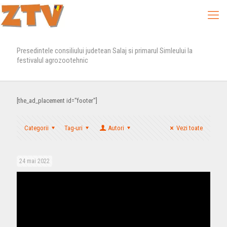
Presedintele consiliului judetean Salaj si primarul Simleului la
festivalul agrozootehnic
[the_ad_placement id="footer"]
Categorii
Tag-uri
Autori
Vezi toate
24 mai 2022