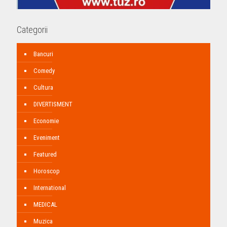
Categorii
Bancuri
Comedy
Cultura
DIVERTISMENT
Economie
Eveniment
Featured
Horoscop
International
MEDICAL
Muzica