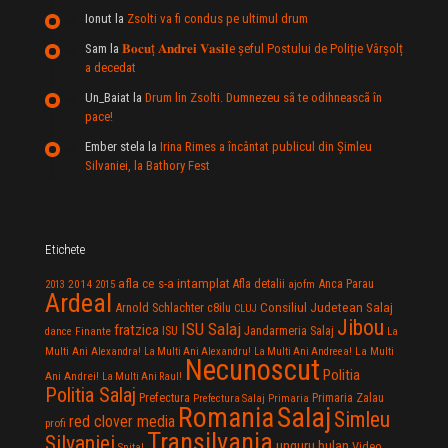
Ionut
la
Zsolti va fi condus pe ultimul drum
Sam
la
𝐁𝐨𝐜𝐮ț 𝐀𝐧𝐝𝐫𝐞𝐢 𝐕𝐚𝐬𝐢𝐥e şeful Postului de Poliție Vârșolț
a decedat
Un_Baiat
la
Drum lin Zsolti. Dumnezeu sã te odihneascã în
pace!
Ember stela
la
Irina Rimes a încântat publicul din Şimleu
Silvaniei, la Bathory Fest
Etichete
afla ce s-a intamplat
Anca Parau
2014
Afla detalii
2013
2015
ajofm
Ardeal
Consiliul Judetean Salaj
Arnold Schlachter
c8ilu
CLUJ
Jibou
ISU Salaj
fratzica
Jandarmeria Salaj
Finante
ISU
dance
La
La Multi
Multi Ani Alexandra!
La Multi Ani Alexandru!
La Multi Ani Andreea!
Necunoscut
Politia
Ani Andrei!
La Multi Ani Raul!
Politia Salaj
Prefectura
Primaria Zalau
Prefectura Salaj
Primaria
Salaj
Romania
Simleu
red clover media
profi
Transilvania
Silvaniei
unguru bulan
Video
Spital