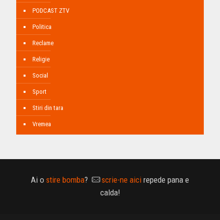
PODCAST ZTV
Politica
Reclame
Religie
Social
Sport
Stiri din tara
Vremea
Ai o
stire bomba
?
scrie-ne aici
repede pana e
calda!