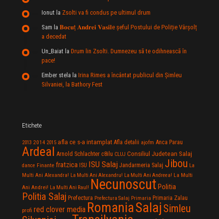
Ionut
la
Zsolti va fi condus pe ultimul drum
Sam
la
𝐁𝐨𝐜𝐮ț 𝐀𝐧𝐝𝐫𝐞𝐢 𝐕𝐚𝐬𝐢𝐥e şeful Postului de Poliție Vârșolț
a decedat
Un_Baiat
la
Drum lin Zsolti. Dumnezeu sã te odihneascã în
pace!
Ember stela
la
Irina Rimes a încântat publicul din Şimleu
Silvaniei, la Bathory Fest
Etichete
afla ce s-a intamplat
Anca Parau
2014
Afla detalii
2013
2015
ajofm
Ardeal
Consiliul Judetean Salaj
Arnold Schlachter
c8ilu
CLUJ
Jibou
ISU Salaj
fratzica
Jandarmeria Salaj
Finante
ISU
dance
La
La Multi
Multi Ani Alexandra!
La Multi Ani Alexandru!
La Multi Ani Andreea!
Necunoscut
Politia
Ani Andrei!
La Multi Ani Raul!
Politia Salaj
Prefectura
Primaria Zalau
Prefectura Salaj
Primaria
Salaj
Romania
Simleu
red clover media
profi