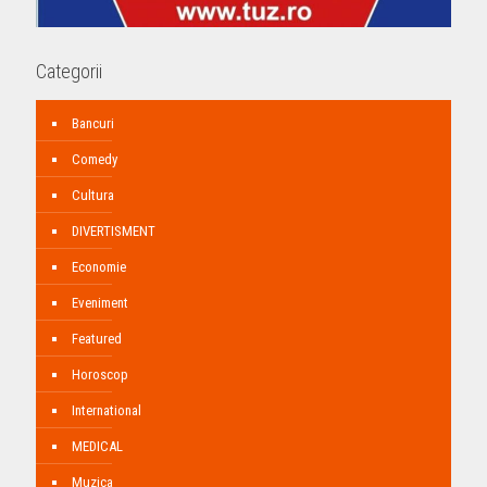
Categorii
Bancuri
Comedy
Cultura
DIVERTISMENT
Economie
Eveniment
Featured
Horoscop
International
MEDICAL
Muzica