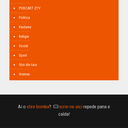
PODCAST ZTV
Politica
Reclame
Religie
Social
Sport
Stiri din tara
Vremea
Ai o
stire bomba
?
scrie-ne aici
repede pana e
calda!