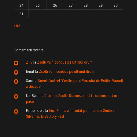
24
25
26
27
28
29
30
31
« iul.
Comentarii recente
ZTV
la
Zsolti va fi condus pe ultimul drum
Ionut
la
Zsolti va fi condus pe ultimul drum
Sam
la
𝐁𝐨𝐜𝐮ț 𝐀𝐧𝐝𝐫𝐞𝐢 𝐕𝐚𝐬𝐢𝐥e şeful Postului de Poliție Vârșolț
a decedat
Un_Baiat
la
Drum lin Zsolti. Dumnezeu sã te odihneascã în
pace!
Ember stela
la
Irina Rimes a încântat publicul din Şimleu
Silvaniei, la Bathory Fest