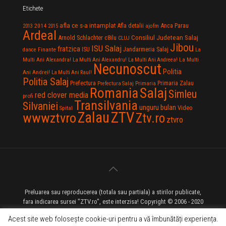
Etichete
afla ce s-a intamplat
Anca Parau
2014
Afla detalii
2013
2015
ajofm
Ardeal
Consiliul Judetean Salaj
Arnold Schlachter
c8ilu
CLUJ
Jibou
ISU Salaj
fratzica
Jandarmeria Salaj
Finante
ISU
dance
La
La Multi
Multi Ani Alexandra!
La Multi Ani Alexandru!
La Multi Ani Andreea!
Necunoscut
Politia
Ani Andrei!
La Multi Ani Raul!
Politia Salaj
Prefectura
Primaria Zalau
Prefectura Salaj
Primaria
Salaj
Romania
Simleu
red clover media
profi
Transilvania
Silvaniei
unguru bulan
Video
Spital
Zalau
ZTV
wwwztvro
Ztv.ro
ztvro
Preluarea sau reproducerea (totala sau partiala) a stirilor publicate,
fara indicarea sursei "ZTV.ro", este interzisa! Copyright © 2006 - 2020
ZTV.ro - Televiziune pe Internet - Zalau TV
Acest site web folosește cookie-uri pentru a vă îmbunătăți experiența.