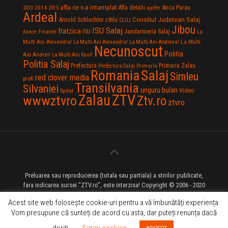
afla ce s-a intamplat
Anca Parau
2014
Afla detalii
2013
2015
ajofm
Ardeal
Consiliul Judetean Salaj
Arnold Schlachter
c8ilu
CLUJ
Jibou
ISU Salaj
fratzica
Jandarmeria Salaj
Finante
ISU
dance
La
La Multi
Multi Ani Alexandra!
La Multi Ani Alexandru!
La Multi Ani Andreea!
Necunoscut
Politia
Ani Andrei!
La Multi Ani Raul!
Politia Salaj
Prefectura
Primaria Zalau
Prefectura Salaj
Primaria
Salaj
Romania
Simleu
red clover media
profi
Transilvania
Silvaniei
unguru bulan
Video
Spital
Zalau
ZTV
wwwztvro
Ztv.ro
ztvro
Preluarea sau reproducerea (totala sau partiala) a stirilor publicate,
fara indicarea sursei "ZTV.ro", este interzisa! Copyright © 2006 - 2020
ZTV.ro - Televiziune pe Internet - Zalau TV
Acest site web folosește cookie-uri pentru a vă îmbunătăți experiența.
Vom presupune că sunteți de acord cu asta, dar puteți renunța dacă