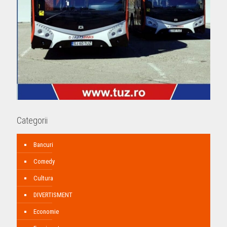
Categorii
Bancuri
Comedy
Cultura
DIVERTISMENT
Economie