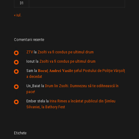
31
« iul.
Comentarii recente
ZTV
la
Zsolti va fi condus pe ultimul drum
Ionut
la
Zsolti va fi condus pe ultimul drum
Sam
la
𝐁𝐨𝐜𝐮ț 𝐀𝐧𝐝𝐫𝐞𝐢 𝐕𝐚𝐬𝐢𝐥e şeful Postului de Poliție Vârșolț
a decedat
Un_Baiat
la
Drum lin Zsolti. Dumnezeu sã te odihneascã în
pace!
Ember stela
la
Irina Rimes a încântat publicul din Şimleu
Silvaniei, la Bathory Fest
Etichete