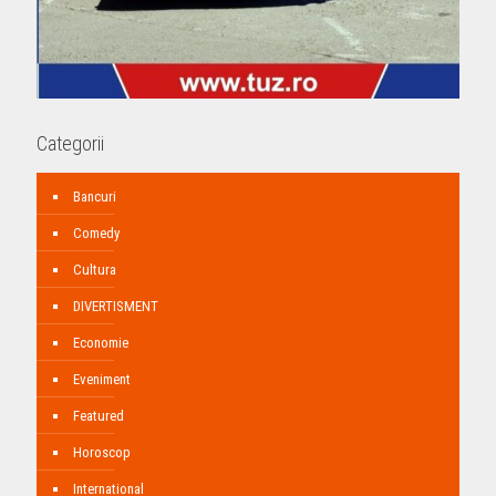
Categorii
Bancuri
Comedy
Cultura
DIVERTISMENT
Economie
Eveniment
Featured
Horoscop
International