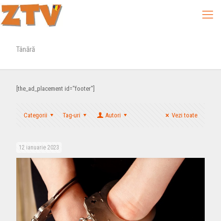
Tânără
[the_ad_placement id="footer"]
Categorii
Tag-uri
Autori
Vezi toate
12 ianuarie 2023