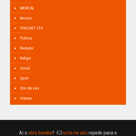
MEDICAL
Muzica
PODCAST ZTV
Politica
Reclame
Religie
Social
Sport
Stiri din tara
Vremea
Ai o
stire bomba
?
scrie-ne aici
repede pana e