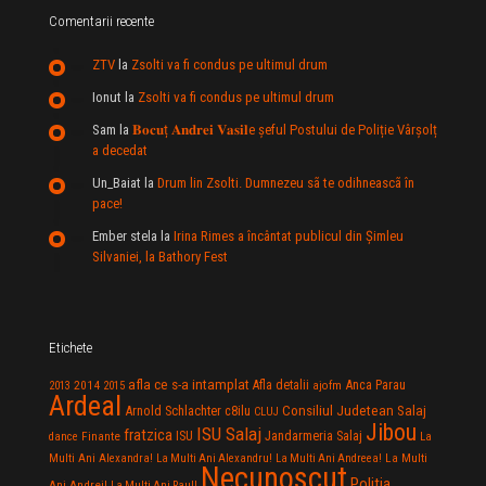
Comentarii recente
ZTV
la
Zsolti va fi condus pe ultimul drum
Ionut
la
Zsolti va fi condus pe ultimul drum
Sam
la
𝐁𝐨𝐜𝐮ț 𝐀𝐧𝐝𝐫𝐞𝐢 𝐕𝐚𝐬𝐢𝐥e şeful Postului de Poliție Vârșolț
a decedat
Un_Baiat
la
Drum lin Zsolti. Dumnezeu sã te odihneascã în
pace!
Ember stela
la
Irina Rimes a încântat publicul din Şimleu
Silvaniei, la Bathory Fest
Etichete
afla ce s-a intamplat
Anca Parau
2014
Afla detalii
2013
2015
ajofm
Ardeal
Consiliul Judetean Salaj
Arnold Schlachter
c8ilu
CLUJ
Jibou
ISU Salaj
fratzica
Jandarmeria Salaj
Finante
ISU
dance
La
La Multi
Multi Ani Alexandra!
La Multi Ani Alexandru!
La Multi Ani Andreea!
Necunoscut
Politia
Ani Andrei!
La Multi Ani Raul!