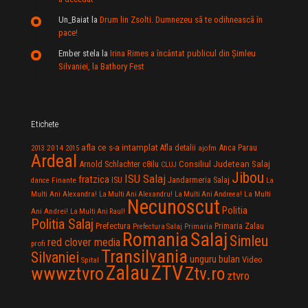
Un_Baiat
la
Drum lin Zsolti. Dumnezeu sã te odihneascã în
pace!
Ember stela
la
Irina Rimes a încântat publicul din Şimleu
Silvaniei, la Bathory Fest
Etichete
afla ce s-a intamplat
Anca Parau
2014
Afla detalii
2013
2015
ajofm
Ardeal
Consiliul Judetean Salaj
Arnold Schlachter
c8ilu
CLUJ
Jibou
ISU Salaj
fratzica
Jandarmeria Salaj
Finante
ISU
dance
La
La Multi
Multi Ani Alexandra!
La Multi Ani Alexandru!
La Multi Ani Andreea!
Necunoscut
Politia
Ani Andrei!
La Multi Ani Raul!
Politia Salaj
Prefectura
Primaria Zalau
Prefectura Salaj
Primaria
Salaj
Romania
Simleu
red clover media
profi
Transilvania
Silvaniei
unguru bulan
Video
Spital
Zalau
ZTV
wwwztvro
Ztv.ro
ztvro