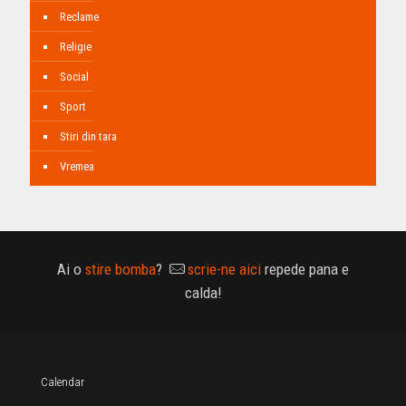
Reclame
Religie
Social
Sport
Stiri din tara
Vremea
Ai o
stire bomba
?
scrie-ne aici
repede pana e
calda!
Calendar