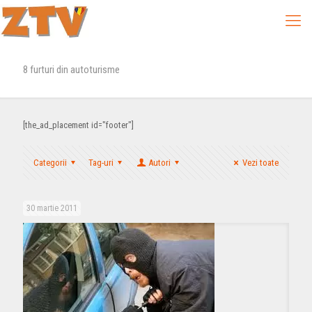
8 furturi din autoturisme
[the_ad_placement id="footer"]
Categorii
Tag-uri
Autori
Vezi toate
30 martie 2011