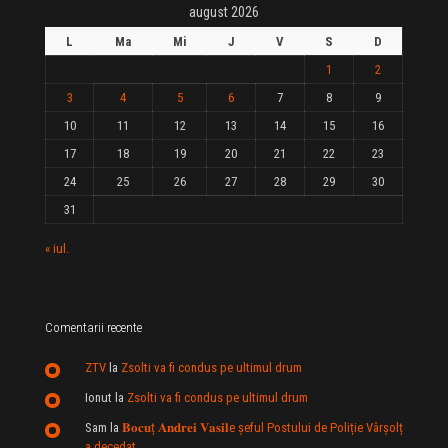
august 2026
L
Ma
Mi
J
V
S
D
1
2
3
4
5
6
7
8
9
10
11
12
13
14
15
16
17
18
19
20
21
22
23
24
25
26
27
28
29
30
31
« iul.
Comentarii recente
ZTV
la
Zsolti va fi condus pe ultimul drum
Ionut
la
Zsolti va fi condus pe ultimul drum
Sam
la
𝐁𝐨𝐜𝐮ț 𝐀𝐧𝐝𝐫𝐞𝐢 𝐕𝐚𝐬𝐢𝐥e şeful Postului de Poliție Vârșolț
a decedat