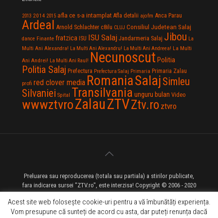
afla ce s-a intamplat
Anca Parau
2014
Afla detalii
2013
2015
ajofm
Ardeal
Consiliul Judetean Salaj
Arnold Schlachter
c8ilu
CLUJ
Jibou
ISU Salaj
fratzica
Jandarmeria Salaj
Finante
ISU
dance
La
La Multi
Multi Ani Alexandra!
La Multi Ani Alexandru!
La Multi Ani Andreea!
Necunoscut
Politia
Ani Andrei!
La Multi Ani Raul!
Politia Salaj
Prefectura
Primaria Zalau
Prefectura Salaj
Primaria
Salaj
Romania
Simleu
red clover media
profi
Transilvania
Silvaniei
unguru bulan
Video
Spital
Zalau
ZTV
wwwztvro
Ztv.ro
ztvro
Preluarea sau reproducerea (totala sau partiala) a stirilor publicate,
fara indicarea sursei "ZTV.ro", este interzisa! Copyright © 2006 - 2020
ZTV.ro - Televiziune pe Internet - Zalau TV
Acest site web folosește cookie-uri pentru a vă îmbunătăți experiența.
Vom presupune că sunteți de acord cu asta, dar puteți renunța dacă