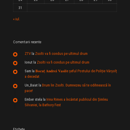
31
« iul.
Comentarii recente
ZTV
la
Zsolti va fi condus pe ultimul drum
Ionut
la
Zsolti va fi condus pe ultimul drum
Sam
la
𝐁𝐨𝐜𝐮ț 𝐀𝐧𝐝𝐫𝐞𝐢 𝐕𝐚𝐬𝐢𝐥e şeful Postului de Poliție Vârșolț
a decedat
Un_Baiat
la
Drum lin Zsolti. Dumnezeu sã te odihneascã în
pace!
Ember stela
la
Irina Rimes a încântat publicul din Şimleu
Silvaniei, la Bathory Fest
Etichete