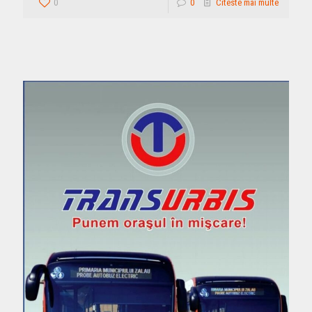
0
0
Citeste mai multe