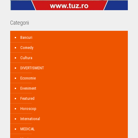
Categorii
Bancuri
Comedy
Cultura
DIVERTISMENT
Economie
Eveniment
Featured
Horoscop
International
MEDICAL