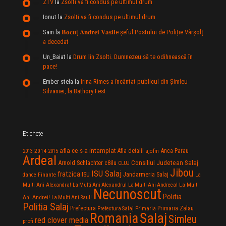
ZTV
la
Zsolti va fi condus pe ultimul drum
Ionut
la
Zsolti va fi condus pe ultimul drum
Sam
la
𝐁𝐨𝐜𝐮ț 𝐀𝐧𝐝𝐫𝐞𝐢 𝐕𝐚𝐬𝐢𝐥e şeful Postului de Poliție Vârșolț
a decedat
Un_Baiat
la
Drum lin Zsolti. Dumnezeu sã te odihneascã în
pace!
Ember stela
la
Irina Rimes a încântat publicul din Şimleu
Silvaniei, la Bathory Fest
Etichete
afla ce s-a intamplat
Anca Parau
2014
Afla detalii
2013
2015
ajofm
Ardeal
Consiliul Judetean Salaj
Arnold Schlachter
c8ilu
CLUJ
Jibou
ISU Salaj
fratzica
Jandarmeria Salaj
Finante
ISU
dance
La
La Multi
Multi Ani Alexandra!
La Multi Ani Alexandru!
La Multi Ani Andreea!
Necunoscut
Politia
Ani Andrei!
La Multi Ani Raul!
Politia Salaj
Prefectura
Primaria Zalau
Prefectura Salaj
Primaria
Salaj
Romania
Simleu
red clover media
profi