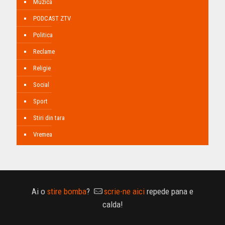
Muzica
PODCAST ZTV
Politica
Reclame
Religie
Social
Sport
Stiri din tara
Vremea
Ai o
stire bomba
?
scrie-ne aici
repede pana e
calda!