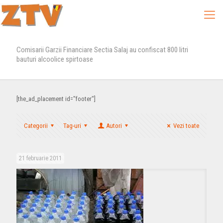
Comisarii Garzii Financiare Sectia Salaj au confiscat 800 litri
bauturi alcoolice spirtoase
[the_ad_placement id="footer"]
Categorii
Tag-uri
Autori
Vezi toate
21 februarie 2011