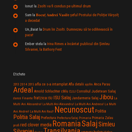
Ionut
la
Zsolti va fi condus pe ultimul drum
Sam
la
𝐁𝐨𝐜𝐮ț 𝐀𝐧𝐝𝐫𝐞𝐢 𝐕𝐚𝐬𝐢𝐥e şeful Postului de Poliție Vârșolț
a decedat
Un_Baiat
la
Drum lin Zsolti. Dumnezeu sã te odihneascã în
pace!
Ember stela
la
Irina Rimes a încântat publicul din Şimleu
Silvaniei, la Bathory Fest
Etichete
afla ce s-a intamplat
Anca Parau
2014
Afla detalii
2013
2015
ajofm
Ardeal
Consiliul Judetean Salaj
Arnold Schlachter
c8ilu
CLUJ
Jibou
ISU Salaj
fratzica
Jandarmeria Salaj
Finante
ISU
dance
La
La Multi
Multi Ani Alexandra!
La Multi Ani Alexandru!
La Multi Ani Andreea!
Necunoscut
Politia
Ani Andrei!
La Multi Ani Raul!
Politia Salaj
Prefectura
Primaria Zalau
Prefectura Salaj
Primaria
Salaj
Romania
Simleu
red clover media
profi
Transilvania
Silvaniei
unguru bulan