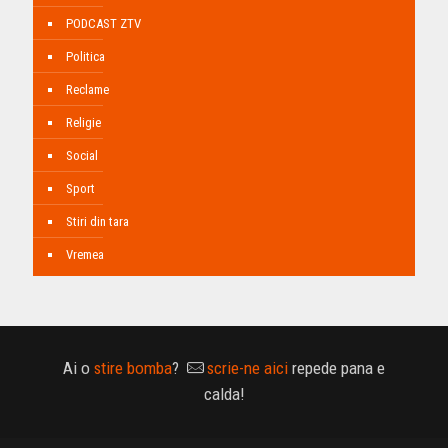
PODCAST ZTV
Politica
Reclame
Religie
Social
Sport
Stiri din tara
Vremea
Ai o
stire bomba
?
scrie-ne aici
repede pana e
calda!