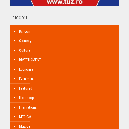
Categorii
Bancuri
Comedy
Cultura
DIVERTISMENT
Economie
Eveniment
Featured
Horoscop
International
MEDICAL
Muzica