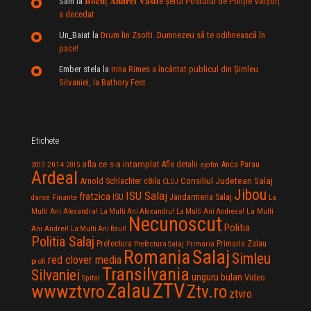
Sam
la
𝐁𝐨𝐜𝐮ț 𝐀𝐧𝐝𝐫𝐞𝐢 𝐕𝐚𝐬𝐢𝐥e şeful Postului de Poliție Vârșolț
a decedat
Un_Baiat
la
Drum lin Zsolti. Dumnezeu sã te odihneascã în
pace!
Ember stela
la
Irina Rimes a încântat publicul din Şimleu
Silvaniei, la Bathory Fest
Etichete
afla ce s-a intamplat
Anca Parau
2014
Afla detalii
2013
2015
ajofm
Ardeal
Consiliul Judetean Salaj
Arnold Schlachter
c8ilu
CLUJ
Jibou
ISU Salaj
fratzica
Jandarmeria Salaj
Finante
ISU
dance
La
La Multi
Multi Ani Alexandra!
La Multi Ani Alexandru!
La Multi Ani Andreea!
Necunoscut
Politia
Ani Andrei!
La Multi Ani Raul!
Politia Salaj
Prefectura
Primaria Zalau
Prefectura Salaj
Primaria
Salaj
Romania
Simleu
red clover media
profi
Transilvania
Silvaniei
unguru bulan
Video
Spital
Zalau
ZTV
wwwztvro
Ztv.ro
ztvro