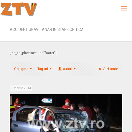
ACCIDENT GRAV: TANAR IN STARE CRITICA
[the_ad_placement id="footer"]
Categorii
Tag-uri
Autori
Vezi toate
1 martie 2014