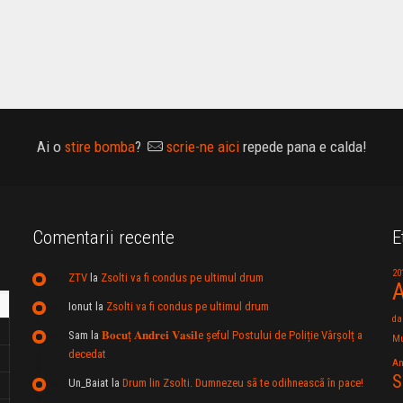
Ai o
stire bomba
?
scrie-ne aici
repede pana e calda!
Comentarii recente
E
20
ZTV
la
Zsolti va fi condus pe ultimul drum
A
Ionut
la
Zsolti va fi condus pe ultimul drum
da
Sam
la
𝐁𝐨𝐜𝐮ț 𝐀𝐧𝐝𝐫𝐞𝐢 𝐕𝐚𝐬𝐢𝐥e şeful Postului de Poliție Vârșolț a
Mu
decedat
An
S
Un_Baiat
la
Drum lin Zsolti. Dumnezeu sã te odihneascã în pace!