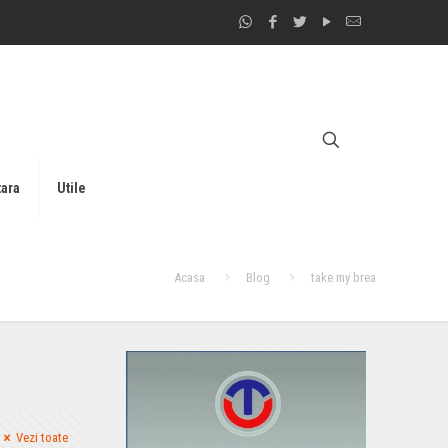
tara
Utile
Acasa
Blog
take my brea
Vezi toate