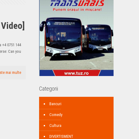
 Video]
a +4 0751 144
erse: Can you
ste mai multe
Categorii
Bancuri
Comedy
Cultura
DIVERTISMENT