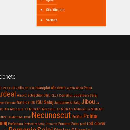
Stiri din tara
Vremea
tichete
afla ce s-a intamplat
Anca Parau
2014
Afla detalii
13
2015
ajofm
rdeal
Consiliul Judetean Salaj
Arnold Schlachter
c8ilu
CLUJ
Jibou
ISU Salaj
fratzica
Jandarmeria Salaj
Finante
ISU
nce
La
La Multi Ani
lti Ani Alexandra!
La Multi Ani Alexandru!
La Multi Ani Andreea!
Necunoscut
Politia
Politia
drei!
La Multi Ani Raul!
alaj
red clover
Prefectura
Primaria Zalau
profi
Prefectura Salaj
Primaria