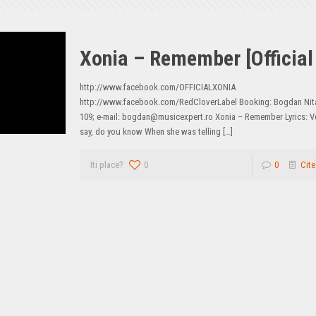
Xonia – Remember [Official
http://www.facebook.com/OFFICIALXONIA
http://www.facebook.com/RedCloverLabel Booking: Bogdan Nit
109; e-mail:
bogdan@musicexpert.ro
Xonia – Remember Lyrics: V
say, do you know When she was telling
[…]
Iti place?
0
0
Cite