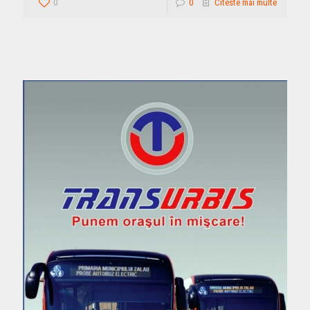
0
0
Citeste mai multe