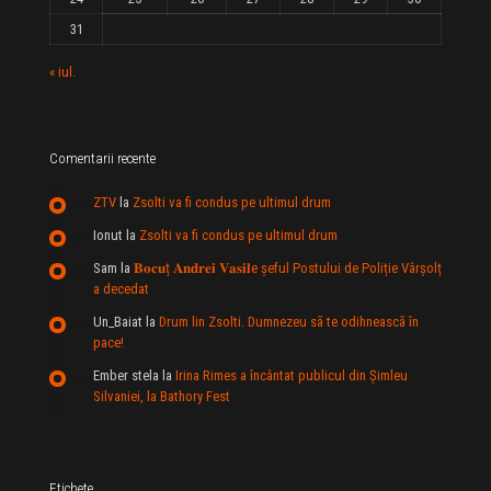
31
« iul.
Comentarii recente
ZTV
la
Zsolti va fi condus pe ultimul drum
Ionut
la
Zsolti va fi condus pe ultimul drum
Sam
la
𝐁𝐨𝐜𝐮ț 𝐀𝐧𝐝𝐫𝐞𝐢 𝐕𝐚𝐬𝐢𝐥e şeful Postului de Poliție Vârșolț
a decedat
Un_Baiat
la
Drum lin Zsolti. Dumnezeu sã te odihneascã în
pace!
Ember stela
la
Irina Rimes a încântat publicul din Şimleu
Silvaniei, la Bathory Fest
Etichete