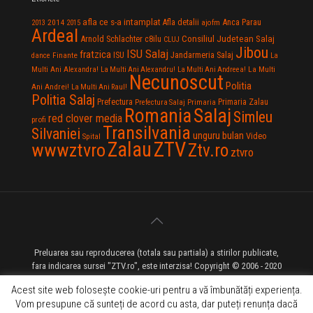
afla ce s-a intamplat
Anca Parau
2014
Afla detalii
2013
2015
ajofm
Ardeal
Consiliul Judetean Salaj
Arnold Schlachter
c8ilu
CLUJ
Jibou
ISU Salaj
fratzica
Jandarmeria Salaj
Finante
ISU
dance
La
La Multi
Multi Ani Alexandra!
La Multi Ani Alexandru!
La Multi Ani Andreea!
Necunoscut
Politia
Ani Andrei!
La Multi Ani Raul!
Politia Salaj
Prefectura
Primaria Zalau
Prefectura Salaj
Primaria
Salaj
Romania
Simleu
red clover media
profi
Transilvania
Silvaniei
unguru bulan
Video
Spital
Zalau
ZTV
wwwztvro
Ztv.ro
ztvro
Preluarea sau reproducerea (totala sau partiala) a stirilor publicate,
fara indicarea sursei "ZTV.ro", este interzisa! Copyright © 2006 - 2020
ZTV.ro - Televiziune pe Internet - Zalau TV
Acest site web folosește cookie-uri pentru a vă îmbunătăți experiența.
Vom presupune că sunteți de acord cu asta, dar puteți renunța dacă