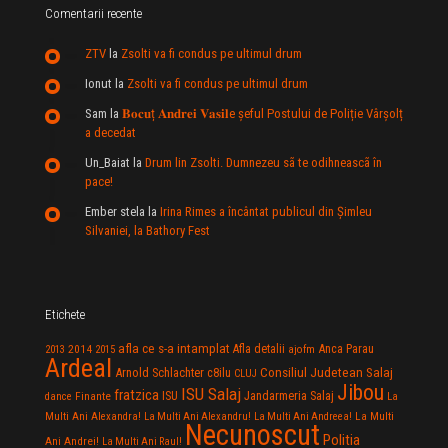
Comentarii recente
ZTV
la
Zsolti va fi condus pe ultimul drum
Ionut
la
Zsolti va fi condus pe ultimul drum
Sam
la
𝐁𝐨𝐜𝐮ț 𝐀𝐧𝐝𝐫𝐞𝐢 𝐕𝐚𝐬𝐢𝐥e şeful Postului de Poliție Vârșolț
a decedat
Un_Baiat
la
Drum lin Zsolti. Dumnezeu sã te odihneascã în
pace!
Ember stela
la
Irina Rimes a încântat publicul din Şimleu
Silvaniei, la Bathory Fest
Etichete
afla ce s-a intamplat
Anca Parau
2014
Afla detalii
2013
2015
ajofm
Ardeal
Consiliul Judetean Salaj
Arnold Schlachter
c8ilu
CLUJ
Jibou
ISU Salaj
fratzica
Jandarmeria Salaj
Finante
ISU
dance
La
La Multi
Multi Ani Alexandra!
La Multi Ani Alexandru!
La Multi Ani Andreea!
Necunoscut
Politia
Ani Andrei!
La Multi Ani Raul!