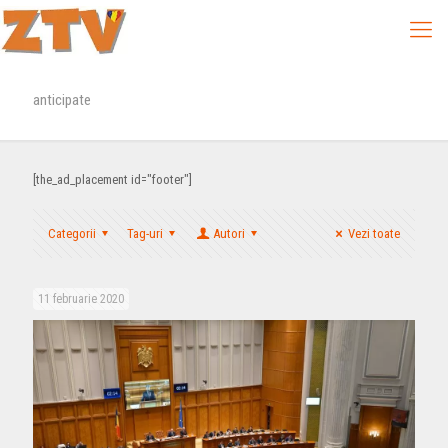
anticipate
[the_ad_placement id="footer"]
Categorii
Tag-uri
Autori
Vezi toate
11 februarie 2020