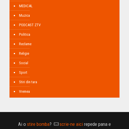
MEDICAL
Muzica
PODCAST ZTV
Politica
Reclame
Religie
Social
Sport
Stiri din tara
Vremea
Ai o
stire bomba
?
scrie-ne aici
repede pana e