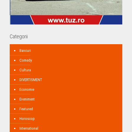
Categorii
Bancuri
Comedy
Cultura
DIVERTISMENT
Economie
Eveniment
Featured
Horoscop
International