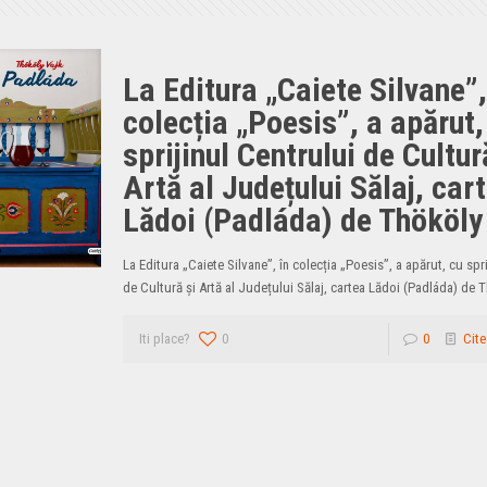
La Editura „Caiete Silvane”,
colecția „Poesis”, a apărut,
sprijinul Centrului de Cultur
Artă al Județului Sălaj, car
Lădoi (Padláda) de Thököly
La Editura „Caiete Silvane”, în colecția „Poesis”, a apărut, cu spr
de Cultură și Artă al Județului Sălaj, cartea Lădoi (Padláda) de 
Iti place?
0
0
Cite