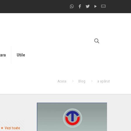
tara
Utile
Acasa
Blog
a apărut
Vezi toate