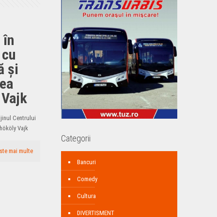
 în
 cu
ă și
tea
 Vajk
ijinul Centrului
Thököly Vajk
Categorii
ste mai multe
Bancuri
Comedy
Cultura
DIVERTISMENT