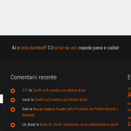
Ai o
stire bomba
?
scrie-ne aici
repede pana e calda!
Comentarii recente
E
20
ZTV
la
Zsolti va fi condus pe ultimul drum
A
Ionut
la
Zsolti va fi condus pe ultimul drum
da
Sam
la
𝐁𝐨𝐜𝐮ț 𝐀𝐧𝐝𝐫𝐞𝐢 𝐕𝐚𝐬𝐢𝐥e şeful Postului de Poliție Vârșolț a
Mu
decedat
An
S
Un_Baiat
la
Drum lin Zsolti. Dumnezeu sã te odihneascã în pace!