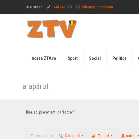
Ai o stire?
0744 247 263
zalautv@gmail.com
Acasa ZTV.ro
Sport
Social
Politica
a apărut
[the_ad_placement id="footer"]
Filtreaza dupa
Categorii
Tag-uri
Autori