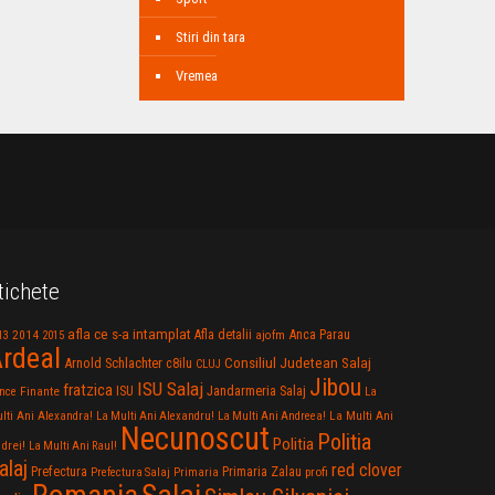
Stiri din tara
Vremea
tichete
afla ce s-a intamplat
Anca Parau
2014
Afla detalii
13
2015
ajofm
rdeal
Consiliul Judetean Salaj
Arnold Schlachter
c8ilu
CLUJ
Jibou
ISU Salaj
fratzica
Jandarmeria Salaj
Finante
ISU
nce
La
La Multi Ani
lti Ani Alexandra!
La Multi Ani Alexandru!
La Multi Ani Andreea!
Necunoscut
Politia
Politia
drei!
La Multi Ani Raul!
alaj
red clover
Prefectura
Primaria Zalau
profi
Prefectura Salaj
Primaria