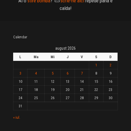
Ai o
stire bomba
?
scrie-ne aici
repede pana e
calda!
Calendar
august 2026
L
Ma
Mi
J
V
S
D
1
2
3
4
5
6
7
8
9
10
11
12
13
14
15
16
17
18
19
20
21
22
23
24
25
26
27
28
29
30
31
« iul.