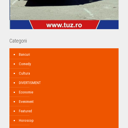
Categorii
Bancuri
Comedy
Cultura
DIVERTISMENT
Economie
Eveniment
Featured
Horoscop