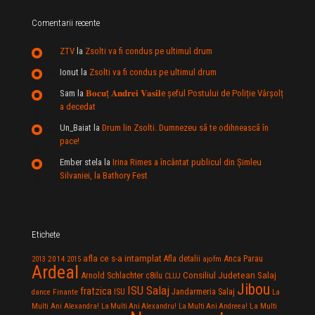
Comentarii recente
ZTV
la
Zsolti va fi condus pe ultimul drum
Ionut
la
Zsolti va fi condus pe ultimul drum
Sam
la
𝐁𝐨𝐜𝐮ț 𝐀𝐧𝐝𝐫𝐞𝐢 𝐕𝐚𝐬𝐢𝐥e şeful Postului de Poliție Vârșolț
a decedat
Un_Baiat
la
Drum lin Zsolti. Dumnezeu sã te odihneascã în
pace!
Ember stela
la
Irina Rimes a încântat publicul din Şimleu
Silvaniei, la Bathory Fest
Etichete
afla ce s-a intamplat
Anca Parau
2014
Afla detalii
2013
2015
ajofm
Ardeal
Consiliul Judetean Salaj
Arnold Schlachter
c8ilu
CLUJ
Jibou
ISU Salaj
fratzica
Jandarmeria Salaj
Finante
ISU
dance
La
La Multi
Multi Ani Alexandra!
La Multi Ani Alexandru!
La Multi Ani Andreea!