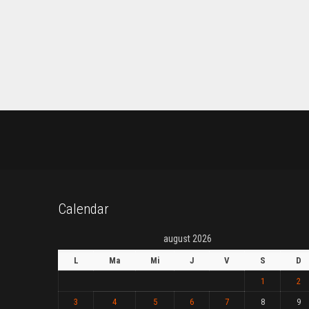
Calendar
august 2026
L
Ma
Mi
J
V
S
D
1
2
3
4
5
6
7
8
9