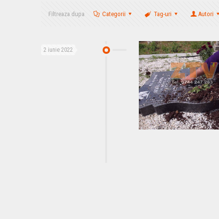
Filtreaza dupa
Categorii
Tag-uri
Autori
2 iunie 2022