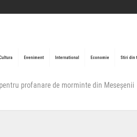
Cultura
Eveniment
International
Economie
Stiri din 
l pentru profanare de morminte din Meseșenii