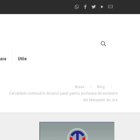
tara
Utile
Acasa
Blog
Cercetările continuă în dosarul penal pentru profanare de morminte
din Meseșenii de Jos