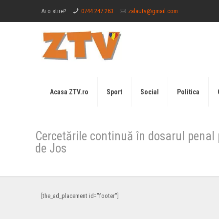
Ai o stire?
0744 247 263
zalautv@gmail.com
Acasa ZTV.ro
Sport
Social
Politica
Cercetările continuă în dosarul pena
de Jos
[the_ad_placement id="footer"]