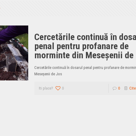
Cercetările continuă în dosa
penal pentru profanare de
morminte din Meseșenii de
Cercetările continuă în dosarul penal pentru profanare de mormin
Meseșenii de Jos
Iti place?
0
0
Cite