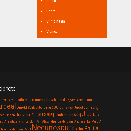
Social
Sport
Stiri din tara
Vremea
tichete
afla ce s-a intamplat
Anca Parau
2014
Afla detalii
13
2015
ajofm
rdeal
Consiliul Judetean Salaj
Arnold Schlachter
c8ilu
CLUJ
Jibou
ISU Salaj
fratzica
Jandarmeria Salaj
Finante
ISU
nce
La
La Multi Ani
lti Ani Alexandra!
La Multi Ani Alexandru!
La Multi Ani Andreea!
Necunoscut
Politia
Politia
drei!
La Multi Ani Raul!