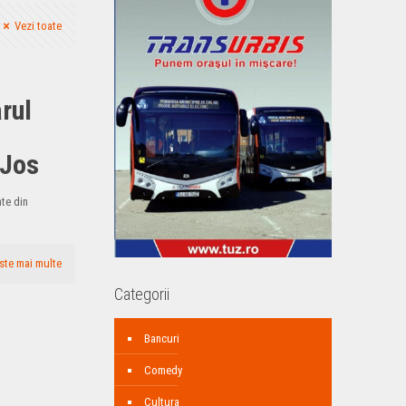
Vezi toate
rul
 Jos
te din
ste mai multe
Categorii
Bancuri
Comedy
Cultura