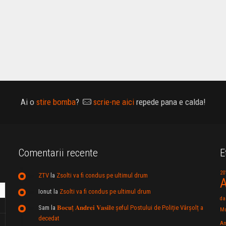
Ai o
stire bomba
?
scrie-ne aici
repede pana e calda!
Comentarii recente
E
20
ZTV
la
Zsolti va fi condus pe ultimul drum
A
Ionut
la
Zsolti va fi condus pe ultimul drum
da
Sam
la
𝐁𝐨𝐜𝐮ț 𝐀𝐧𝐝𝐫𝐞𝐢 𝐕𝐚𝐬𝐢𝐥e şeful Postului de Poliție Vârșolț a
Mu
decedat
An