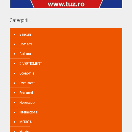
Categorii
Bancuri
Comedy
Cultura
DIVERTISMENT
Economie
Eveniment
Featured
Horoscop
International
MEDICAL
Muzica