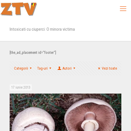
Intoxicati cu ciuperci: O minora victima
[the_ad_placement id="footer"]
Categorii
Tag-uri
Autori
Vezi toate
17 iunie 2013