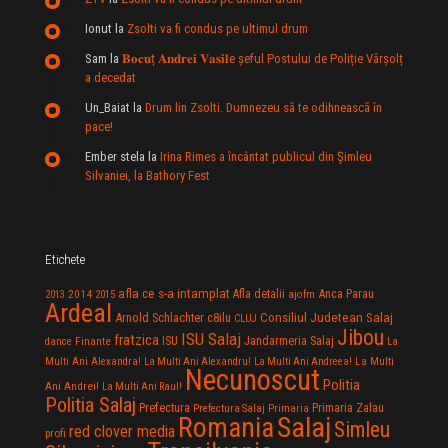
Ionut
la
Zsolti va fi condus pe ultimul drum
Sam
la
𝐁𝐨𝐜𝐮ț 𝐀𝐧𝐝𝐫𝐞𝐢 𝐕𝐚𝐬𝐢𝐥e şeful Postului de Poliție Vârșolț
a decedat
Un_Baiat
la
Drum lin Zsolti. Dumnezeu sã te odihneascã în
pace!
Ember stela
la
Irina Rimes a încântat publicul din Şimleu
Silvaniei, la Bathory Fest
Etichete
afla ce s-a intamplat
Anca Parau
2014
Afla detalii
2013
2015
ajofm
Ardeal
Consiliul Judetean Salaj
Arnold Schlachter
c8ilu
CLUJ
Jibou
ISU Salaj
fratzica
Jandarmeria Salaj
Finante
ISU
dance
La
La Multi
Multi Ani Alexandra!
La Multi Ani Alexandru!
La Multi Ani Andreea!
Necunoscut
Politia
Ani Andrei!
La Multi Ani Raul!
Politia Salaj
Prefectura
Primaria Zalau
Prefectura Salaj
Primaria
Salaj
Romania
Simleu
red clover media
profi