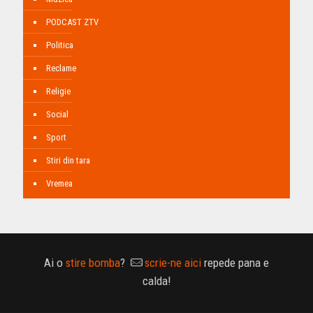
PODCAST ZTV
Politica
Reclame
Religie
Social
Sport
Stiri din tara
Vremea
Ai o
stire bomba
?
scrie-ne aici
repede pana e
calda!