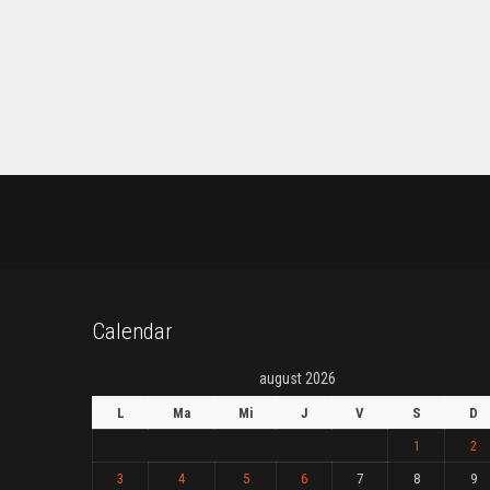
Calendar
august 2026
L
Ma
Mi
J
V
S
D
1
2
3
4
5
6
7
8
9