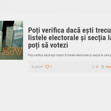
Poți verifica dacă ești trecu
listele electorale și secția 
poți să votezi
Poți verifica dacă ești trecut în listele electorale și secția la care
Iti place?
0
0
Cite