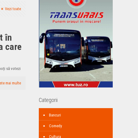
Vezi toate
t în
la care
 poți să votezi
ste mai multe
Categorii
Bancuri
Comedy
Cultura