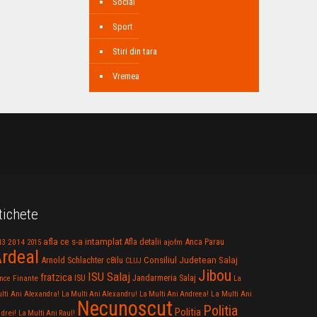
Social
Sport
Stiri din tara
Vremea
tichete
afla ce s-a intamplat
Anca Parau
2014
Afla detalii
13
2015
ajofm
rdeal
Consiliul Judetean Salaj
Arnold Schlachter
c8ilu
CLUJ
Jibou
ISU Salaj
fratzica
Jandarmeria Salaj
Finante
ISU
nce
La
La Multi Ani
lti Ani Alexandra!
La Multi Ani Alexandru!
La Multi Ani Andreea!
Necunoscut
Politia
Politia
drei!
La Multi Ani Raul!