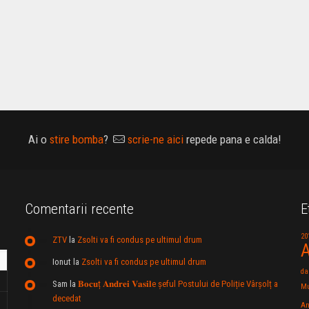
Ai o
stire bomba
?
scrie-ne aici
repede pana e calda!
Comentarii recente
E
20
ZTV
la
Zsolti va fi condus pe ultimul drum
A
Ionut
la
Zsolti va fi condus pe ultimul drum
da
Sam
la
𝐁𝐨𝐜𝐮ț 𝐀𝐧𝐝𝐫𝐞𝐢 𝐕𝐚𝐬𝐢𝐥e şeful Postului de Poliție Vârșolț a
Mu
decedat
An