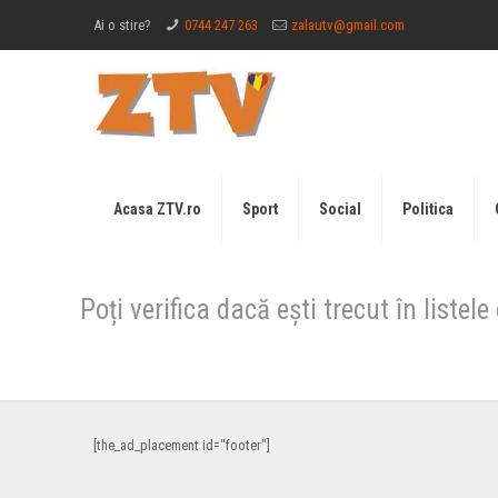
Ai o stire?
0744 247 263
zalautv@gmail.com
Acasa ZTV.ro
Sport
Social
Politica
Poți verifica dacă ești trecut în listele
[the_ad_placement id="footer"]