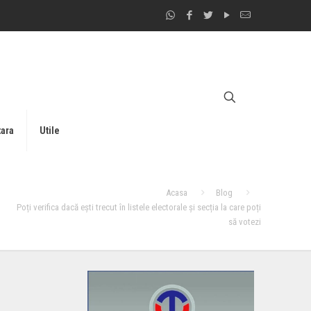
tara
Utile
Acasa
Blog
Poți verifica dacă ești trecut în listele electorale și secția la care poți
să votezi