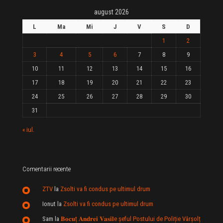
august 2026
L
Ma
Mi
J
V
S
D
1
2
3
4
5
6
7
8
9
10
11
12
13
14
15
16
17
18
19
20
21
22
23
24
25
26
27
28
29
30
31
« iul.
Comentarii recente
ZTV
la
Zsolti va fi condus pe ultimul drum
Ionut
la
Zsolti va fi condus pe ultimul drum
Sam
la
𝐁𝐨𝐜𝐮ț 𝐀𝐧𝐝𝐫𝐞𝐢 𝐕𝐚𝐬𝐢𝐥e şeful Postului de Poliție Vârșolț