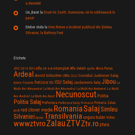
a decedat
Un_Baiat
la
Drum lin Zsolti. Dumnezeu sã te odihneascã în
pace!
Ember stela
la
Irina Rimes a încântat publicul din Şimleu
Silvaniei, la Bathory Fest
Etichete
afla ce s-a intamplat
Anca Parau
2014
Afla detalii
2013
2015
ajofm
Ardeal
Consiliul Judetean Salaj
Arnold Schlachter
c8ilu
CLUJ
Jibou
ISU Salaj
fratzica
Jandarmeria Salaj
Finante
ISU
dance
La
La Multi
Multi Ani Alexandra!
La Multi Ani Alexandru!
La Multi Ani Andreea!
Necunoscut
Politia
Ani Andrei!
La Multi Ani Raul!
Politia Salaj
Prefectura
Primaria Zalau
Prefectura Salaj
Primaria
Salaj
Romania
Simleu
red clover media
profi
Transilvania
Silvaniei
unguru bulan
Video
Spital
Zalau
ZTV
wwwztvro
Ztv.ro
ztvro