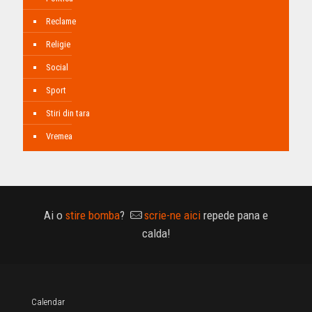
Reclame
Religie
Social
Sport
Stiri din tara
Vremea
Ai o
stire bomba
?
scrie-ne aici
repede pana e
calda!
Calendar