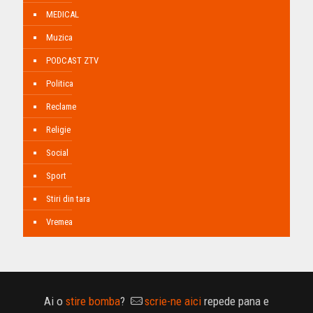
MEDICAL
Muzica
PODCAST ZTV
Politica
Reclame
Religie
Social
Sport
Stiri din tara
Vremea
Ai o
stire bomba
?
scrie-ne aici
repede pana e