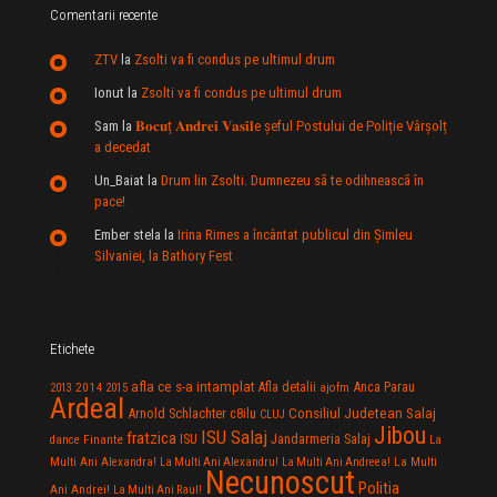
Comentarii recente
ZTV
la
Zsolti va fi condus pe ultimul drum
Ionut
la
Zsolti va fi condus pe ultimul drum
Sam
la
𝐁𝐨𝐜𝐮ț 𝐀𝐧𝐝𝐫𝐞𝐢 𝐕𝐚𝐬𝐢𝐥e şeful Postului de Poliție Vârșolț
a decedat
Un_Baiat
la
Drum lin Zsolti. Dumnezeu sã te odihneascã în
pace!
Ember stela
la
Irina Rimes a încântat publicul din Şimleu
Silvaniei, la Bathory Fest
Etichete
afla ce s-a intamplat
Anca Parau
2014
Afla detalii
2013
2015
ajofm
Ardeal
Consiliul Judetean Salaj
Arnold Schlachter
c8ilu
CLUJ
Jibou
ISU Salaj
fratzica
Jandarmeria Salaj
Finante
ISU
dance
La
La Multi
Multi Ani Alexandra!
La Multi Ani Alexandru!
La Multi Ani Andreea!
Necunoscut
Politia
Ani Andrei!
La Multi Ani Raul!