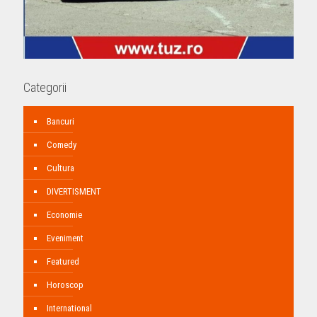
Categorii
Bancuri
Comedy
Cultura
DIVERTISMENT
Economie
Eveniment
Featured
Horoscop
International