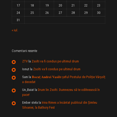
17
18
19
20
21
22
23
24
25
26
27
28
29
30
31
« iul.
Comentarii recente
ZTV
la
Zsolti va fi condus pe ultimul drum
Ionut
la
Zsolti va fi condus pe ultimul drum
Sam
la
𝐁𝐨𝐜𝐮ț 𝐀𝐧𝐝𝐫𝐞𝐢 𝐕𝐚𝐬𝐢𝐥e şeful Postului de Poliție Vârșolț
a decedat
Un_Baiat
la
Drum lin Zsolti. Dumnezeu sã te odihneascã în
pace!
Ember stela
la
Irina Rimes a încântat publicul din Şimleu
Silvaniei, la Bathory Fest