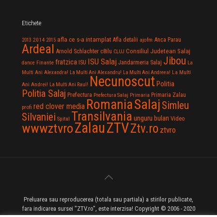
Etichete
afla ce s-a intamplat
Anca Parau
2014
Afla detalii
2013
2015
ajofm
Ardeal
Consiliul Judetean Salaj
Arnold Schlachter
c8ilu
CLUJ
Jibou
ISU Salaj
fratzica
Jandarmeria Salaj
Finante
ISU
dance
La
La Multi
Multi Ani Alexandra!
La Multi Ani Alexandru!
La Multi Ani Andreea!
Necunoscut
Politia
Ani Andrei!
La Multi Ani Raul!
Politia Salaj
Prefectura
Primaria Zalau
Prefectura Salaj
Primaria
Salaj
Romania
Simleu
red clover media
profi
Transilvania
Silvaniei
unguru bulan
Video
Spital
Zalau
ZTV
wwwztvro
Ztv.ro
ztvro
Preluarea sau reproducerea (totala sau partiala) a stirilor publicate,
fara indicarea sursei "ZTV.ro", este interzisa! Copyright © 2006 - 2020