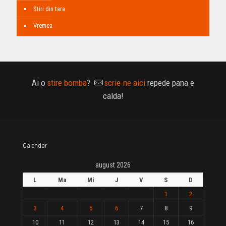
Stiri din tara
Vremea
Ai o
stire bomba
?
scrie-ne aici
repede pana e
calda!
Calendar
august 2026
L
Ma
Mi
J
V
S
D
1
2
3
4
5
6
7
8
9
10
11
12
13
14
15
16