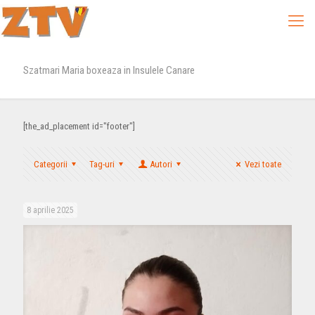
Szatmari Maria boxeaza in Insulele Canare
[the_ad_placement id="footer"]
Categorii
Tag-uri
Autori
Vezi toate
8 aprilie 2025