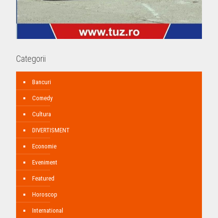
Categorii
Bancuri
Comedy
Cultura
DIVERTISMENT
Economie
Eveniment
Featured
Horoscop
International