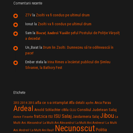
Comentarii recente
ZTV
la
Zsolti va fi condus pe ultimul drum
Ionut
la
Zsolti va fi condus pe ultimul drum
Sam
la
𝐁𝐨𝐜𝐮ț 𝐀𝐧𝐝𝐫𝐞𝐢 𝐕𝐚𝐬𝐢𝐥e şeful Postului de Poliție Vârșolț
a decedat
Un_Baiat
la
Drum lin Zsolti. Dumnezeu sã te odihneascã în
pace!
Ember stela
la
Irina Rimes a încântat publicul din Şimleu
Silvaniei, la Bathory Fest
Etichete
afla ce s-a intamplat
Anca Parau
2014
Afla detalii
2013
2015
ajofm
Ardeal
Consiliul Judetean Salaj
Arnold Schlachter
c8ilu
CLUJ
Jibou
ISU Salaj
fratzica
Jandarmeria Salaj
Finante
ISU
dance
La
La Multi
Multi Ani Alexandra!
La Multi Ani Alexandru!
La Multi Ani Andreea!
Necunoscut
Politia
Ani Andrei!
La Multi Ani Raul!