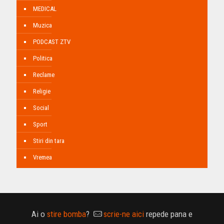
MEDICAL
Muzica
PODCAST ZTV
Politica
Reclame
Religie
Social
Sport
Stiri din tara
Vremea
Ai o
stire bomba
?
scrie-ne aici
repede pana e