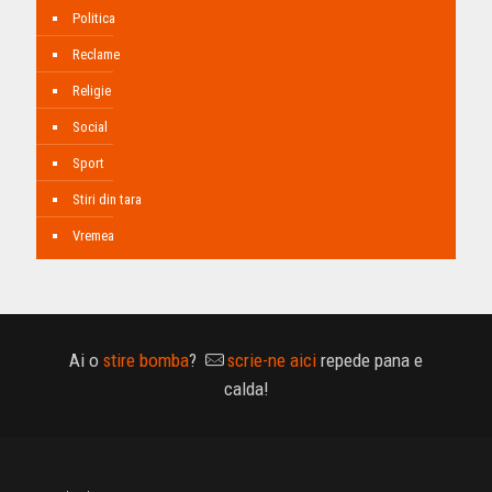
Politica
Reclame
Religie
Social
Sport
Stiri din tara
Vremea
Ai o
stire bomba
?
scrie-ne aici
repede pana e
calda!