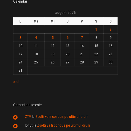
Calendar
august 2026
L
Ma
Mi
J
V
S
D
1
2
3
4
5
6
7
8
9
10
11
12
13
14
15
16
17
18
19
20
21
22
23
24
25
26
27
28
29
30
31
« iul.
Comentarii recente
ZTV
la
Zsolti va fi condus pe ultimul drum
Ionut
la
Zsolti va fi condus pe ultimul drum