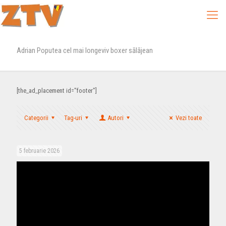
Adrian Poputea cel mai longeviv boxer sālājean
[the_ad_placement id="footer"]
Categorii
Tag-uri
Autori
Vezi toate
5 februarie 2026