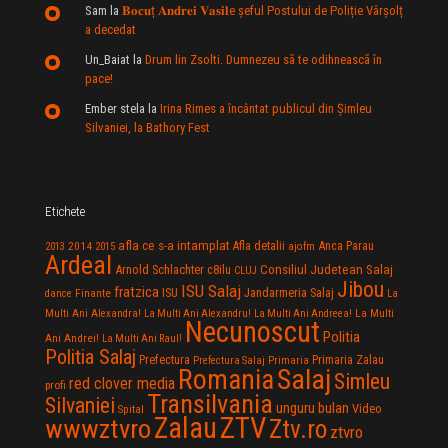
Sam
la
𝐁𝐨𝐜𝐮ț 𝐀𝐧𝐝𝐫𝐞𝐢 𝐕𝐚𝐬𝐢𝐥e şeful Postului de Poliție Vârșolț
a decedat
Un_Baiat
la
Drum lin Zsolti. Dumnezeu sã te odihneascã în
pace!
Ember stela
la
Irina Rimes a încântat publicul din Şimleu
Silvaniei, la Bathory Fest
Etichete
afla ce s-a intamplat
Anca Parau
2014
Afla detalii
2013
2015
ajofm
Ardeal
Consiliul Judetean Salaj
Arnold Schlachter
c8ilu
CLUJ
Jibou
ISU Salaj
fratzica
Jandarmeria Salaj
Finante
ISU
dance
La
La Multi
Multi Ani Alexandra!
La Multi Ani Alexandru!
La Multi Ani Andreea!
Necunoscut
Politia
Ani Andrei!
La Multi Ani Raul!
Politia Salaj
Prefectura
Primaria Zalau
Prefectura Salaj
Primaria
Salaj
Romania
Simleu
red clover media
profi
Transilvania
Silvaniei
unguru bulan
Video
Spital
Zalau
ZTV
wwwztvro
Ztv.ro
ztvro