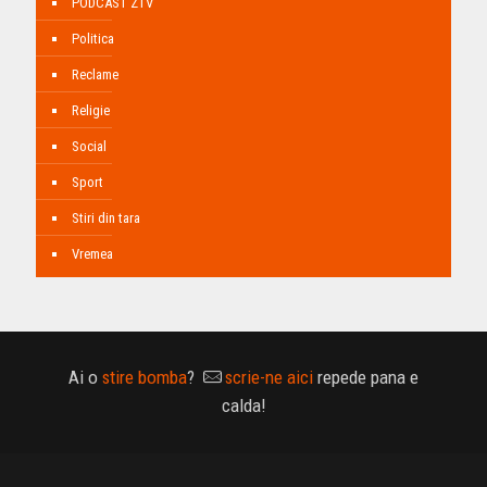
PODCAST ZTV
Politica
Reclame
Religie
Social
Sport
Stiri din tara
Vremea
Ai o
stire bomba
?
scrie-ne aici
repede pana e
calda!