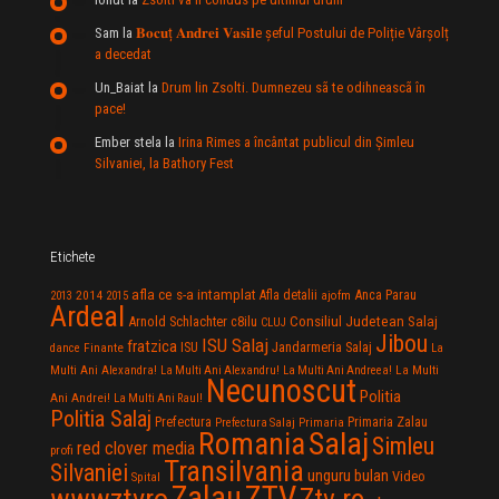
Sam
la
𝐁𝐨𝐜𝐮ț 𝐀𝐧𝐝𝐫𝐞𝐢 𝐕𝐚𝐬𝐢𝐥e şeful Postului de Poliție Vârșolț
a decedat
Un_Baiat
la
Drum lin Zsolti. Dumnezeu sã te odihneascã în
pace!
Ember stela
la
Irina Rimes a încântat publicul din Şimleu
Silvaniei, la Bathory Fest
Etichete
afla ce s-a intamplat
Anca Parau
2014
Afla detalii
2013
2015
ajofm
Ardeal
Consiliul Judetean Salaj
Arnold Schlachter
c8ilu
CLUJ
Jibou
ISU Salaj
fratzica
Jandarmeria Salaj
Finante
ISU
dance
La
La Multi
Multi Ani Alexandra!
La Multi Ani Alexandru!
La Multi Ani Andreea!
Necunoscut
Politia
Ani Andrei!
La Multi Ani Raul!
Politia Salaj
Prefectura
Primaria Zalau
Prefectura Salaj
Primaria
Salaj
Romania
Simleu
red clover media
profi
Transilvania
Silvaniei
unguru bulan
Video
Spital
Zalau
ZTV
wwwztvro