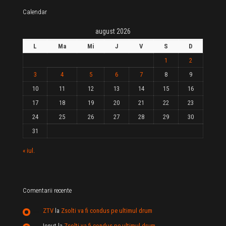
Calendar
august 2026
L
Ma
Mi
J
V
S
D
1
2
3
4
5
6
7
8
9
10
11
12
13
14
15
16
17
18
19
20
21
22
23
24
25
26
27
28
29
30
31
« iul.
Comentarii recente
ZTV
la
Zsolti va fi condus pe ultimul drum
Ionut
la
Zsolti va fi condus pe ultimul drum