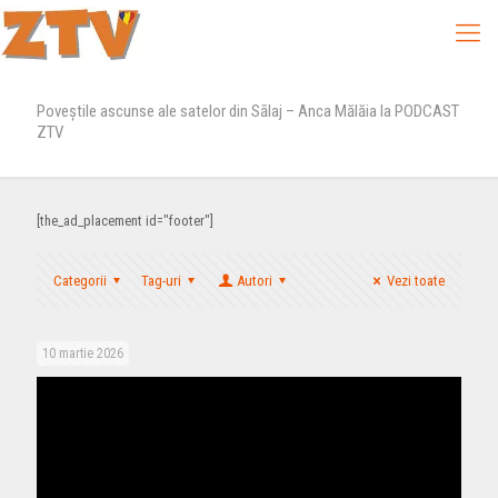
Poveştile ascunse ale satelor din Sālaj – Anca Mălăia la PODCAST
ZTV
[the_ad_placement id="footer"]
Categorii
Tag-uri
Autori
Vezi toate
10 martie 2026