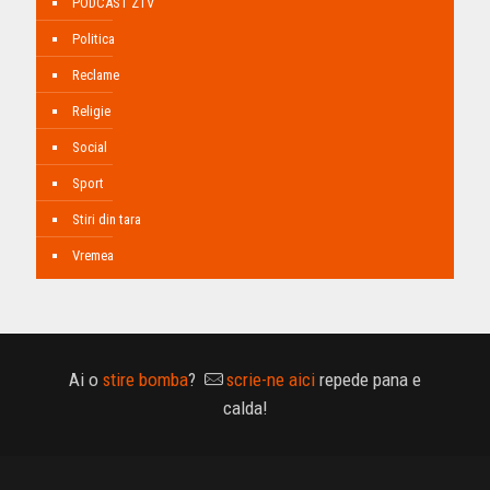
PODCAST ZTV
Politica
Reclame
Religie
Social
Sport
Stiri din tara
Vremea
Ai o
stire bomba
?
scrie-ne aici
repede pana e
calda!