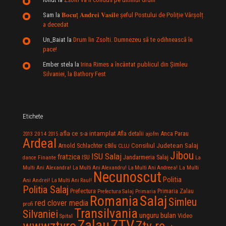
Sam
la
𝐁𝐨𝐜𝐮ț 𝐀𝐧𝐝𝐫𝐞𝐢 𝐕𝐚𝐬𝐢𝐥e şeful Postului de Poliție Vârșolț
a decedat
Un_Baiat
la
Drum lin Zsolti. Dumnezeu sã te odihneascã în
pace!
Ember stela
la
Irina Rimes a încântat publicul din Şimleu
Silvaniei, la Bathory Fest
Etichete
afla ce s-a intamplat
Anca Parau
2014
Afla detalii
2013
2015
ajofm
Ardeal
Consiliul Judetean Salaj
Arnold Schlachter
c8ilu
CLUJ
Jibou
ISU Salaj
fratzica
Jandarmeria Salaj
Finante
ISU
dance
La
La Multi
Multi Ani Alexandra!
La Multi Ani Alexandru!
La Multi Ani Andreea!
Necunoscut
Politia
Ani Andrei!
La Multi Ani Raul!
Politia Salaj
Prefectura
Primaria Zalau
Prefectura Salaj
Primaria
Salaj
Romania
Simleu
red clover media
profi
Transilvania
Silvaniei
unguru bulan
Video
Spital
Zalau
ZTV
wwwztvro