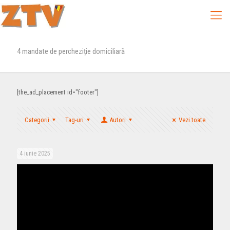
4 mandate de percheziție domiciliară
[the_ad_placement id="footer"]
Categorii
Tag-uri
Autori
Vezi toate
4 iunie 2025