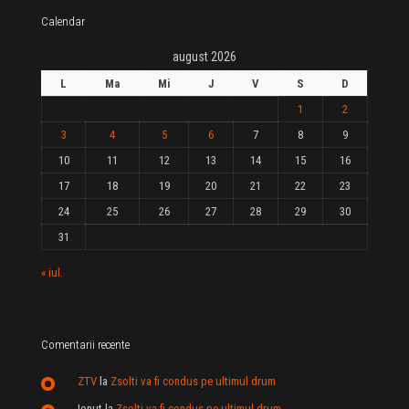
Calendar
august 2026
L
Ma
Mi
J
V
S
D
1
2
3
4
5
6
7
8
9
10
11
12
13
14
15
16
17
18
19
20
21
22
23
24
25
26
27
28
29
30
31
« iul.
Comentarii recente
ZTV
la
Zsolti va fi condus pe ultimul drum
Ionut
la
Zsolti va fi condus pe ultimul drum