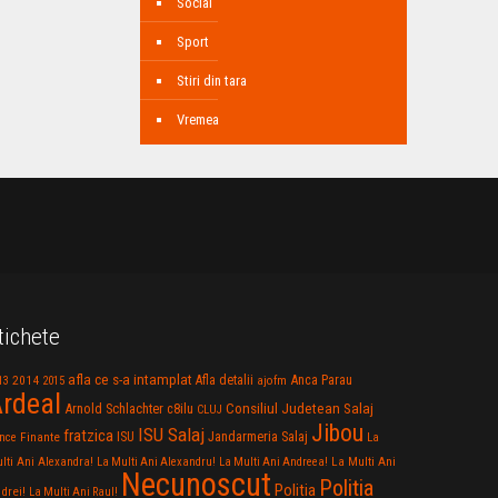
Social
Sport
Stiri din tara
Vremea
tichete
afla ce s-a intamplat
Anca Parau
2014
Afla detalii
13
2015
ajofm
rdeal
Consiliul Judetean Salaj
Arnold Schlachter
c8ilu
CLUJ
Jibou
ISU Salaj
fratzica
Jandarmeria Salaj
Finante
ISU
nce
La
La Multi Ani
lti Ani Alexandra!
La Multi Ani Alexandru!
La Multi Ani Andreea!
Necunoscut
Politia
Politia
drei!
La Multi Ani Raul!