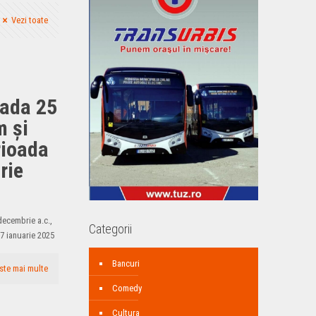
Vezi toate
oada 25
m și
rioada
rie
decembrie a.c.,
Categorii
7 ianuarie 2025
Bancuri
ste mai multe
Comedy
Cultura