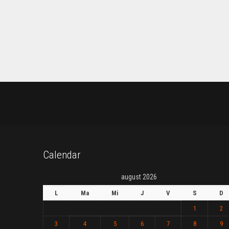
Calendar
august 2026
L
Ma
Mi
J
V
S
D
1
2
3
4
5
6
7
8
9