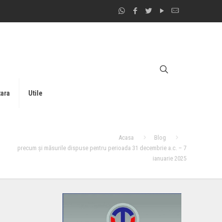
tara
Utile
Acasa
Blog
precum și măsurile dispuse pentru perioada 31 decembrie a.c. – 7
ianuarie 2025