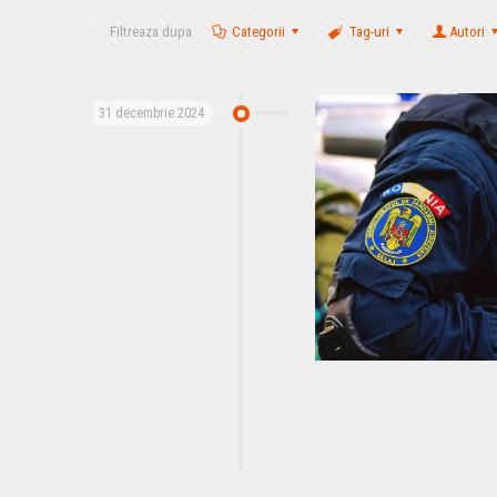
Filtreaza dupa
Categorii
Tag-uri
Autori
31 decembrie 2024