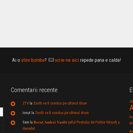
Ai o
stire bomba
?
scrie-ne aici
repede pana e calda!
Comentarii recente
E
20
ZTV
la
Zsolti va fi condus pe ultimul drum
A
Ionut
la
Zsolti va fi condus pe ultimul drum
da
Sam
la
𝐁𝐨𝐜𝐮ț 𝐀𝐧𝐝𝐫𝐞𝐢 𝐕𝐚𝐬𝐢𝐥e şeful Postului de Poliție Vârșolț a
Mu
decedat
An