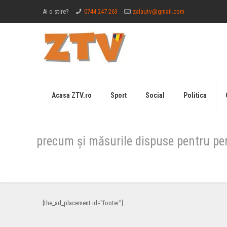
Ai o stire?
0744 247 263
zalautv@gmail.com
Acasa ZTV.ro
Sport
Social
Politica
precum și măsurile dispuse pentru pe
[the_ad_placement id="footer"]