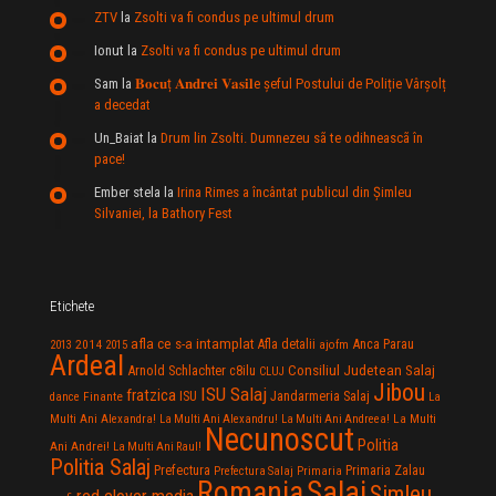
ZTV
la
Zsolti va fi condus pe ultimul drum
Ionut
la
Zsolti va fi condus pe ultimul drum
Sam
la
𝐁𝐨𝐜𝐮ț 𝐀𝐧𝐝𝐫𝐞𝐢 𝐕𝐚𝐬𝐢𝐥e şeful Postului de Poliție Vârșolț
a decedat
Un_Baiat
la
Drum lin Zsolti. Dumnezeu sã te odihneascã în
pace!
Ember stela
la
Irina Rimes a încântat publicul din Şimleu
Silvaniei, la Bathory Fest
Etichete
afla ce s-a intamplat
Anca Parau
2014
Afla detalii
2013
2015
ajofm
Ardeal
Consiliul Judetean Salaj
Arnold Schlachter
c8ilu
CLUJ
Jibou
ISU Salaj
fratzica
Jandarmeria Salaj
Finante
ISU
dance
La
La Multi
Multi Ani Alexandra!
La Multi Ani Alexandru!
La Multi Ani Andreea!
Necunoscut
Politia
Ani Andrei!
La Multi Ani Raul!
Politia Salaj
Prefectura
Primaria Zalau
Prefectura Salaj
Primaria
Salaj
Romania
Simleu