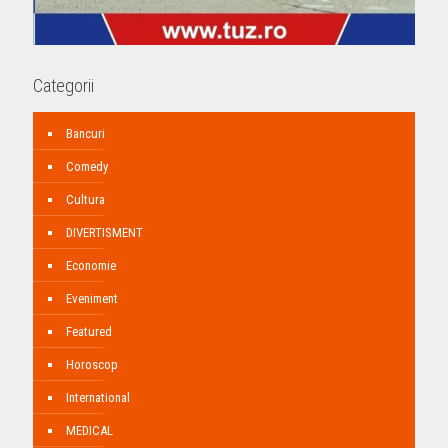
Categorii
Bancuri
Comedy
Cultura
DIVERTISMENT
Economie
Eveniment
Featured
Horoscop
International
MEDICAL