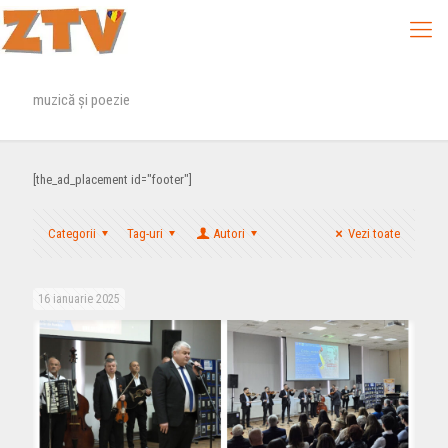
muzică și poezie
[the_ad_placement id="footer"]
Categorii
Tag-uri
Autori
Vezi toate
16 ianuarie 2025