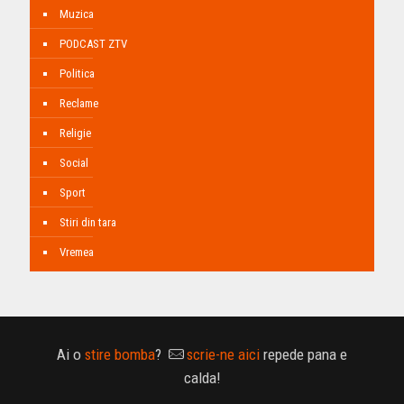
Muzica
PODCAST ZTV
Politica
Reclame
Religie
Social
Sport
Stiri din tara
Vremea
Ai o
stire bomba
?
scrie-ne aici
repede pana e
calda!