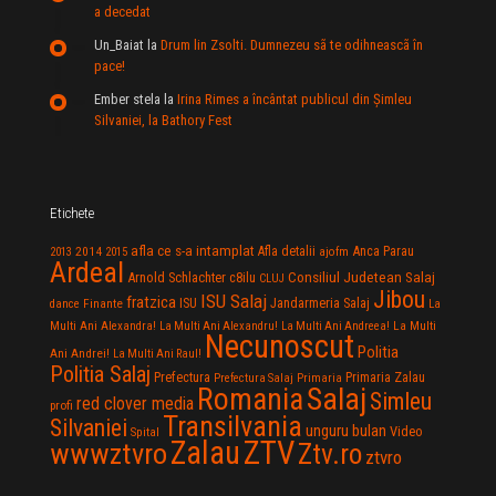
a decedat
Un_Baiat
la
Drum lin Zsolti. Dumnezeu sã te odihneascã în
pace!
Ember stela
la
Irina Rimes a încântat publicul din Şimleu
Silvaniei, la Bathory Fest
Etichete
afla ce s-a intamplat
Anca Parau
2014
Afla detalii
2013
2015
ajofm
Ardeal
Consiliul Judetean Salaj
Arnold Schlachter
c8ilu
CLUJ
Jibou
ISU Salaj
fratzica
Jandarmeria Salaj
Finante
ISU
dance
La
La Multi
Multi Ani Alexandra!
La Multi Ani Alexandru!
La Multi Ani Andreea!
Necunoscut
Politia
Ani Andrei!
La Multi Ani Raul!
Politia Salaj
Prefectura
Primaria Zalau
Prefectura Salaj
Primaria
Salaj
Romania
Simleu
red clover media
profi
Transilvania
Silvaniei
unguru bulan
Video
Spital
Zalau
ZTV
wwwztvro
Ztv.ro
ztvro