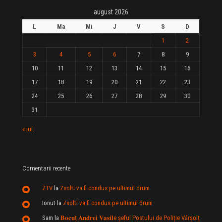
august 2026
L
Ma
Mi
J
V
S
D
1
2
3
4
5
6
7
8
9
10
11
12
13
14
15
16
17
18
19
20
21
22
23
24
25
26
27
28
29
30
31
« iul.
Comentarii recente
ZTV
la
Zsolti va fi condus pe ultimul drum
Ionut
la
Zsolti va fi condus pe ultimul drum
Sam
la
𝐁𝐨𝐜𝐮ț 𝐀𝐧𝐝𝐫𝐞𝐢 𝐕𝐚𝐬𝐢𝐥e şeful Postului de Poliție Vârșolț