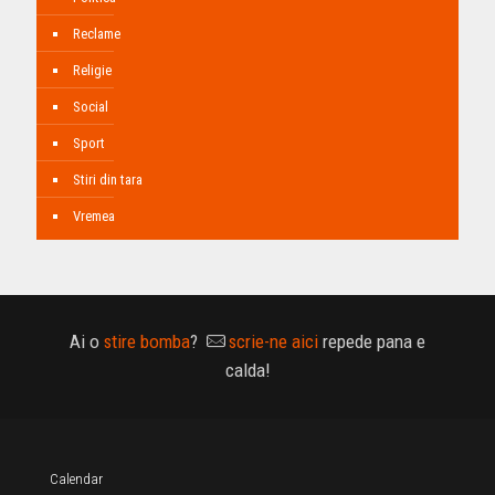
Reclame
Religie
Social
Sport
Stiri din tara
Vremea
Ai o
stire bomba
?
scrie-ne aici
repede pana e
calda!
Calendar