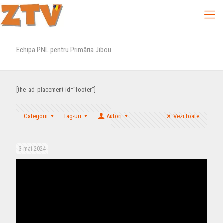
Echipa PNL pentru Primăria Jibou
[the_ad_placement id="footer"]
Categorii
Tag-uri
Autori
Vezi toate
3 mai 2024