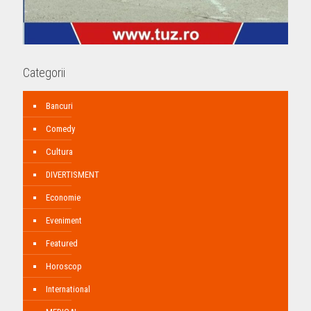
Categorii
Bancuri
Comedy
Cultura
DIVERTISMENT
Economie
Eveniment
Featured
Horoscop
International