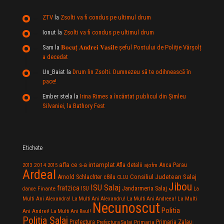
ZTV
la
Zsolti va fi condus pe ultimul drum
Ionut
la
Zsolti va fi condus pe ultimul drum
Sam
la
𝐁𝐨𝐜𝐮ț 𝐀𝐧𝐝𝐫𝐞𝐢 𝐕𝐚𝐬𝐢𝐥e şeful Postului de Poliție Vârșolț
a decedat
Un_Baiat
la
Drum lin Zsolti. Dumnezeu sã te odihneascã în
pace!
Ember stela
la
Irina Rimes a încântat publicul din Şimleu
Silvaniei, la Bathory Fest
Etichete
afla ce s-a intamplat
Anca Parau
2014
Afla detalii
2013
2015
ajofm
Ardeal
Consiliul Judetean Salaj
Arnold Schlachter
c8ilu
CLUJ
Jibou
ISU Salaj
fratzica
Jandarmeria Salaj
Finante
ISU
dance
La
La Multi
Multi Ani Alexandra!
La Multi Ani Alexandru!
La Multi Ani Andreea!
Necunoscut
Politia
Ani Andrei!
La Multi Ani Raul!
Politia Salaj
Prefectura
Primaria Zalau
Prefectura Salaj
Primaria