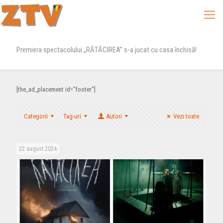
Premiera spectacolului „RĂTĂCIREA” s-a jucat cu casa închisă!
[the_ad_placement id="footer"]
Categorii
Tag-uri
Autori
Vezi toate
22 august 2024