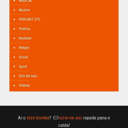
MEDICAL
Muzica
PODCAST ZTV
Politica
Reclame
Religie
Social
Sport
Stiri din tara
Vremea
Ai o
stire bomba
?
scrie-ne aici
repede pana e
calda!