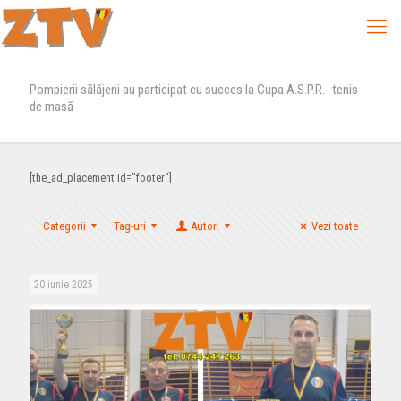
Pompierii sălăjeni au participat cu succes la Cupa A.S.P.R.- tenis
de masă
[the_ad_placement id="footer"]
Categorii
Tag-uri
Autori
Vezi toate
20 iunie 2025