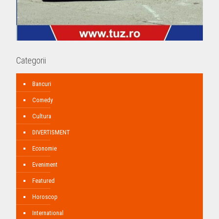
Categorii
Bancuri
Comedy
Cultura
DIVERTISMENT
Economie
Eveniment
Featured
Horoscop
International