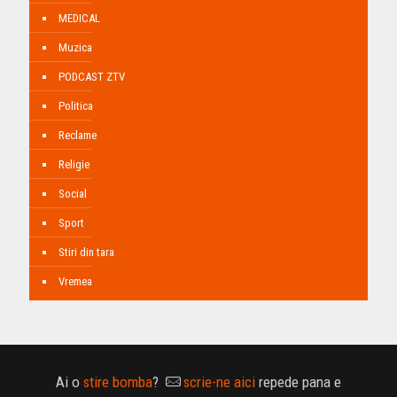
MEDICAL
Muzica
PODCAST ZTV
Politica
Reclame
Religie
Social
Sport
Stiri din tara
Vremea
Ai o
stire bomba
?
scrie-ne aici
repede pana e