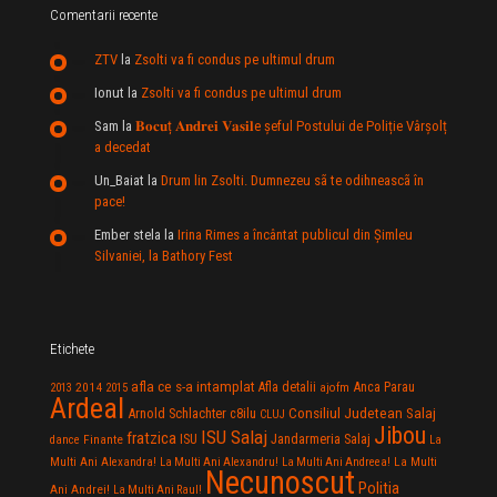
Comentarii recente
ZTV
la
Zsolti va fi condus pe ultimul drum
Ionut
la
Zsolti va fi condus pe ultimul drum
Sam
la
𝐁𝐨𝐜𝐮ț 𝐀𝐧𝐝𝐫𝐞𝐢 𝐕𝐚𝐬𝐢𝐥e şeful Postului de Poliție Vârșolț
a decedat
Un_Baiat
la
Drum lin Zsolti. Dumnezeu sã te odihneascã în
pace!
Ember stela
la
Irina Rimes a încântat publicul din Şimleu
Silvaniei, la Bathory Fest
Etichete
afla ce s-a intamplat
Anca Parau
2014
Afla detalii
2013
2015
ajofm
Ardeal
Consiliul Judetean Salaj
Arnold Schlachter
c8ilu
CLUJ
Jibou
ISU Salaj
fratzica
Jandarmeria Salaj
Finante
ISU
dance
La
La Multi
Multi Ani Alexandra!
La Multi Ani Alexandru!
La Multi Ani Andreea!
Necunoscut
Politia
Ani Andrei!
La Multi Ani Raul!