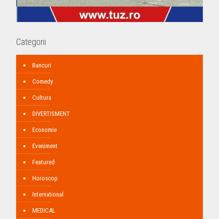
Categorii
Bancuri
Comedy
Cultura
DIVERTISMENT
Economie
Eveniment
Featured
Horoscop
International
MEDICAL