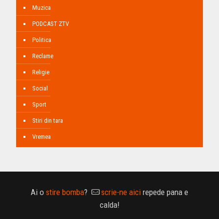
Muzica
PODCAST ZTV
Politica
Reclame
Religie
Social
Sport
Stiri din tara
Vremea
Ai o
stire bomba
?
scrie-ne aici
repede pana e
calda!