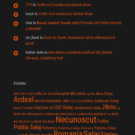
ZTV
la
Zsolti va fi condus pe ultimul drum
Ionut
la
Zsolti va fi condus pe ultimul drum
Sam
la
𝐁𝐨𝐜𝐮ț 𝐀𝐧𝐝𝐫𝐞𝐢 𝐕𝐚𝐬𝐢𝐥e şeful Postului de Poliție Vârșolț
a decedat
Un_Baiat
la
Drum lin Zsolti. Dumnezeu sã te odihneascã în
pace!
Ember stela
la
Irina Rimes a încântat publicul din Şimleu
Silvaniei, la Bathory Fest
Etichete
afla ce s-a intamplat
Anca Parau
2014
Afla detalii
2013
2015
ajofm
Ardeal
Consiliul Judetean Salaj
Arnold Schlachter
c8ilu
CLUJ
Jibou
ISU Salaj
fratzica
Jandarmeria Salaj
Finante
ISU
dance
La
La Multi
Multi Ani Alexandra!
La Multi Ani Alexandru!
La Multi Ani Andreea!
Necunoscut
Politia
Ani Andrei!
La Multi Ani Raul!
Politia Salaj
Prefectura
Primaria Zalau
Prefectura Salaj
Primaria
Salaj
Romania
Simleu