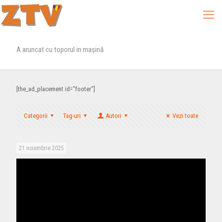
A aruncat cu toporul in mașină
[the_ad_placement id="footer"]
Categorii
Tag-uri
Autori
Vezi toate
21 noiembrie 2025