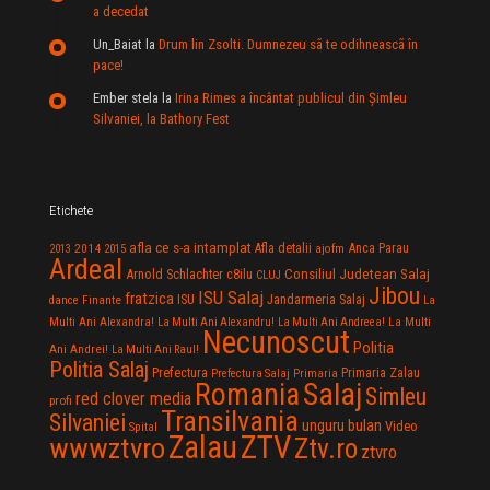
a decedat
Un_Baiat
la
Drum lin Zsolti. Dumnezeu sã te odihneascã în
pace!
Ember stela
la
Irina Rimes a încântat publicul din Şimleu
Silvaniei, la Bathory Fest
Etichete
afla ce s-a intamplat
Anca Parau
2014
Afla detalii
2013
2015
ajofm
Ardeal
Consiliul Judetean Salaj
Arnold Schlachter
c8ilu
CLUJ
Jibou
ISU Salaj
fratzica
Jandarmeria Salaj
Finante
ISU
dance
La
La Multi
Multi Ani Alexandra!
La Multi Ani Alexandru!
La Multi Ani Andreea!
Necunoscut
Politia
Ani Andrei!
La Multi Ani Raul!
Politia Salaj
Prefectura
Primaria Zalau
Prefectura Salaj
Primaria
Salaj
Romania
Simleu
red clover media
profi
Transilvania
Silvaniei
unguru bulan
Video
Spital
Zalau
ZTV
wwwztvro
Ztv.ro
ztvro