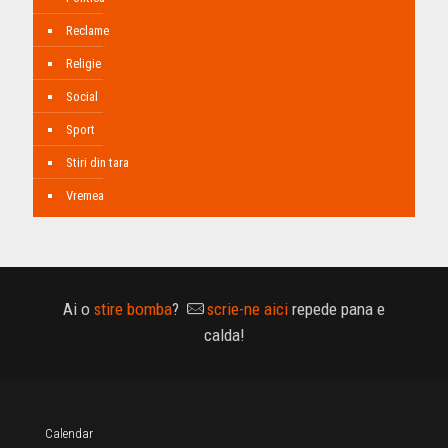
Reclame
Religie
Social
Sport
Stiri din tara
Vremea
Ai o
stire bomba
?
scrie-ne aici
repede pana e
calda!
Calendar