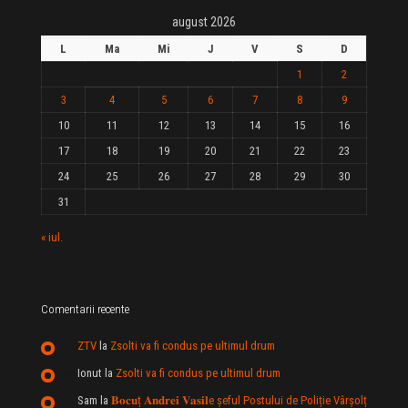
august 2026
L
Ma
Mi
J
V
S
D
1
2
3
4
5
6
7
8
9
10
11
12
13
14
15
16
17
18
19
20
21
22
23
24
25
26
27
28
29
30
31
« iul.
Comentarii recente
ZTV
la
Zsolti va fi condus pe ultimul drum
Ionut
la
Zsolti va fi condus pe ultimul drum
Sam
la
𝐁𝐨𝐜𝐮ț 𝐀𝐧𝐝𝐫𝐞𝐢 𝐕𝐚𝐬𝐢𝐥e şeful Postului de Poliție Vârșolț