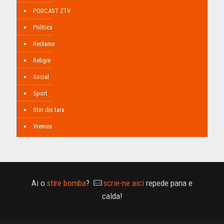
PODCAST ZTV
Politica
Reclame
Religie
Social
Sport
Stiri din tara
Vremea
Ai o
stire bomba
?
scrie-ne aici
repede pana e
calda!