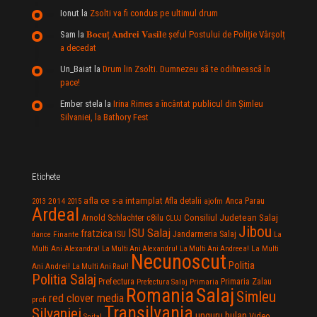
Ionut
la
Zsolti va fi condus pe ultimul drum
Sam
la
𝐁𝐨𝐜𝐮ț 𝐀𝐧𝐝𝐫𝐞𝐢 𝐕𝐚𝐬𝐢𝐥e şeful Postului de Poliție Vârșolț
a decedat
Un_Baiat
la
Drum lin Zsolti. Dumnezeu sã te odihneascã în
pace!
Ember stela
la
Irina Rimes a încântat publicul din Şimleu
Silvaniei, la Bathory Fest
Etichete
afla ce s-a intamplat
Anca Parau
2014
Afla detalii
2013
2015
ajofm
Ardeal
Consiliul Judetean Salaj
Arnold Schlachter
c8ilu
CLUJ
Jibou
ISU Salaj
fratzica
Jandarmeria Salaj
Finante
ISU
dance
La
La Multi
Multi Ani Alexandra!
La Multi Ani Alexandru!
La Multi Ani Andreea!
Necunoscut
Politia
Ani Andrei!
La Multi Ani Raul!
Politia Salaj
Prefectura
Primaria Zalau
Prefectura Salaj
Primaria
Salaj
Romania
Simleu
red clover media
profi
Transilvania
Silvaniei
unguru bulan
Video
Spital