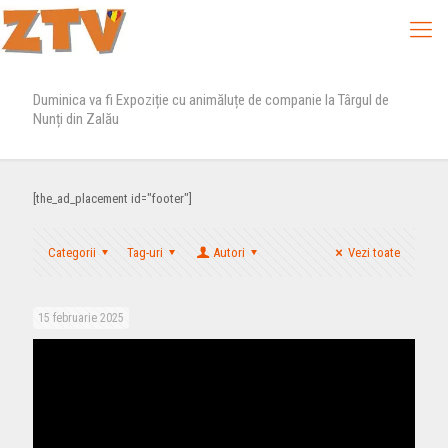
Duminica va fi Expoziție cu animăluțe de companie la Târgul de
Nunți din Zalău
[the_ad_placement id="footer"]
Categorii
Tag-uri
Autori
Vezi toate
15 februarie 2025