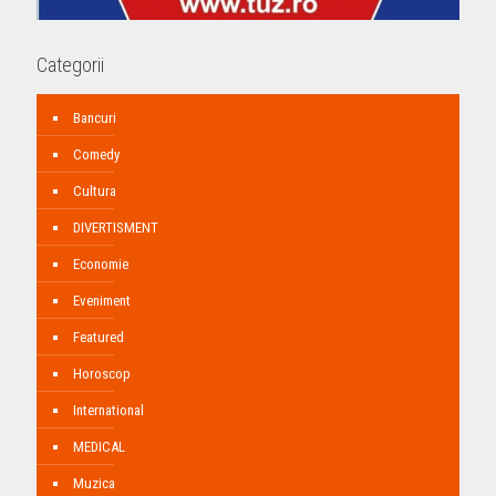
Categorii
Bancuri
Comedy
Cultura
DIVERTISMENT
Economie
Eveniment
Featured
Horoscop
International
MEDICAL
Muzica